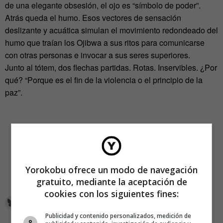
de una elegante obsesión, el ojo es “símbolo de poder”.
Atrás queda el humo. Esos vectores de sensación
deslizante y acuática simulan el movimiento redondeado del
humo que traían los Ojibwa a sus ritos para comunicarse
con otras personas e invocar a sus seres superiores.
Junto al tótem, dos flechas partidas. Rotas. Inservibles. ¿Por
qué? “Porque es el fin de la violencia o el principio de la
paz”.
Yorokobu ofrece un modo de navegación
gratuito, mediante la aceptación de
cookies con los siguientes fines:
Publicidad y contenido personalizados, medición de