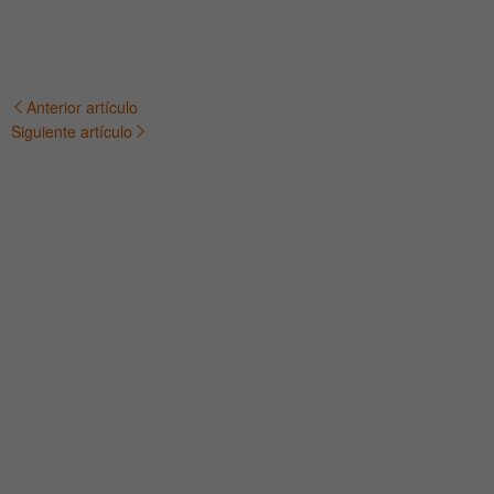
Anterior artículo
Navegación
Siguiente artículo
de
entradas