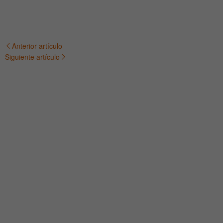
Anterior artículo
Navegación
Siguiente artículo
de
entradas