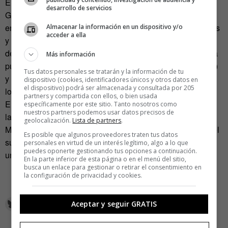
El día que el experimento acabe
Volkswagen
sabrá si el
desarrollo de servicios
Golf GTI despierta deseo, genera confianza, arranca
envidias, transmite alegría… ¿Qué piensan los conductores
Almacenar la información en un dispositivo y/o
acceder a ella
y los potenciales dueños de este vehículo dos años
después de su lanzamiento? Toda esa información se hará
Más información
pública. Estará en las redes sociales (#
GolfGTIExperiment
)
Tus datos personales se tratarán y la información de tu
y se presentará, condensada, en un vídeo con escenas de
dispositivo (cookies, identificadores únicos y otros datos en
el dispositivo) podrá ser almacenada y consultada por 205
los protagonistas del experimento.
partners y compartida con ellos, o bien usada
En el laboratorio real de este proyecto, desde la idea hasta
específicamente por este sitio. Tanto nosotros como
nuestros partners podemos usar datos precisos de
la ejecución, están
DDB
y
Buzz Marketing Networks
.
geolocalización.
Lista de partners
.
Mmm… ¿Qué habrán dicho mis ojos que yo no sepa? ¿Y el
Es posible que algunos proveedores traten tus datos
sudor de mis manos cuando agarré ese tubo y vi el culo de
personales en virtud de un interés legítimo, algo a lo que
puedes oponerte gestionando tus opciones a continuación.
un Golf GTI?
En la parte inferior de esta página o en el menú del sitio,
busca un enlace para gestionar o retirar el consentimiento en
la configuración de privacidad y cookies.
Aceptar y seguir GRATIS