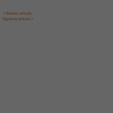
Anterior artículo
Navegación
Siguiente artículo
de
entradas