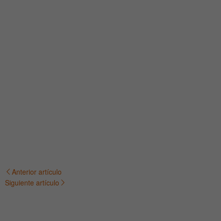
Anterior artículo
Navegación
Siguiente artículo
de
entradas