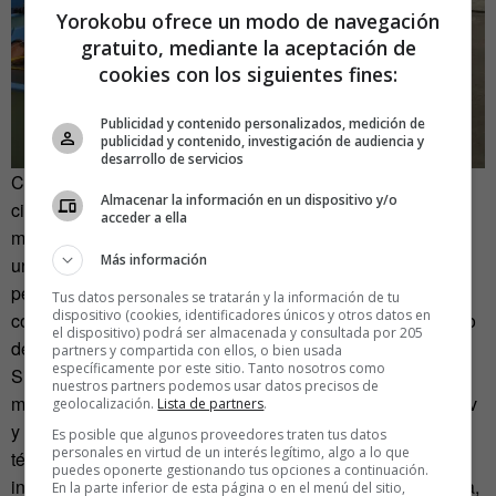
Yorokobu ofrece un modo de navegación
gratuito, mediante la aceptación de
cookies con los siguientes fines:
Publicidad y contenido personalizados, medición de
publicidad y contenido, investigación de audiencia y
desarrollo de servicios
Cabe destacar que lo que empezó siendo un proyecto
Almacenar la información en un dispositivo y/o
científico se está convirtiendo en un lucrativo negocio. De
acceder a ella
momento, son dos los grandes productores en Israel, con
Más información
una producción de alrededor de 200 toneladas anuales de
pescado comestible como el róbalo o el salmonete, así
Tus datos personales se tratarán y la información de tu
dispositivo (cookies, identificadores únicos y otros datos en
como una menor producción de peces de tipo ornamental o
el dispositivo) podrá ser almacenada y consultada por 205
de acuario.
partners y compartida con ellos, o bien usada
específicamente por este sitio. Tanto nosotros como
Sin embargo, parece que el modelo se expande y ya hay
nuestros partners podemos usar datos precisos de
más de una decena de granjas en los desiertos del Néguev
geolocalización.
Lista de partners
.
y Aravá que están empezando a producir en los mismos
Es posible que algunos proveedores traten tus datos
personales en virtud de un interés legítimo, algo a lo que
términos que las anteriores. Al contrario que el resto de la
puedes oponerte gestionando tus opciones a continuación.
industria alimentaria, en clara caída por la crisis económica,
En la parte inferior de esta página o en el menú del sitio,