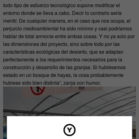
todo tipo de esfuerzo tecnológico supone modificar el
entorno donde se lleva a cabo. Decir lo contrario sería
mentir. De cualquier manera, en el caso que nos ocupa, el
perjuicio medioambiental ha sido mínimo y casi podríamos
hablar de total armonía entre ambas cosas. Y no ya solo por
las dimensiones del proyecto, sino sobre todo por las
características ecológicas del desierto, que se adaptan
perfectamente a los requerimientos necesarios para la
construcción y desarrollo de las granjas. Si hubiésemos
estado en un bosque de hayas, la cosa probablemente
hubiese sido bien distinta”, zanja con humor.