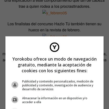
una explicación a este comportamiento que tan de cabeza
trae a quien rodea a los procrastinadores.
Los finalistas del concurso Hazlo Tú también tienen su
hueco en la revista de febrero.
En la entrega de Makers de este mes, Serena Olivieri
muestra qué es capaz de hacer con sus manos, papel, tijera,
Yorokobu ofrece un modo de navegación
acuarelas y paciencia, y demuestra que esto de hacer cosas
gratuito, mediante la aceptación de
está al alcance de cualquiera.
cookies con los siguientes fines:
Publicidad y contenido personalizados, medición de
publicidad y contenido, investigación de audiencia y
desarrollo de servicios
Almacenar la información en un dispositivo y/o
acceder a ella