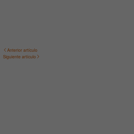
Anterior artículo
Navegación
Siguiente artículo
de
entradas