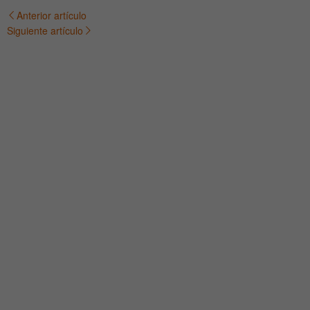
Anterior artículo
Navegación
Siguiente artículo
de
entradas