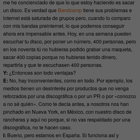
me he concienciado de que lo que estoy haciendo es sacar
un disco. Es verdad que
Bandcamp
tiene sus problemas e
internet está saturada de grupos pero, cuando lo comparo
con mis bandas preinternet, lo que podemos conseguir
ahora era impensable antes. Hoy, en una semana pueden
escuchar tu disco, por poner un número, 400 personas, pero
en los noventa tú no hubieras podido grabar una maqueta,
sacar 400 copias porque no hubieras tenido dinero,
repartirla y que te escuchasen 400 personas.
Y:
¿Entonces son todo ventajas?
E:
No, hay inconvenientes, como en todo. Por ejemplo, los
medios tienen un desinterés por productos que no venga
reforzados por una discográfica o por un PR o por «conozco
a no sé quién». Como te decía antes, a nosotros nos han
pinchado en Nueva York, en México, con nuestro disco de
rancheras y aquí no porque, si no vas respaldado por una
discográfica, no te hacen caso.
I:
Bueno, pero estamos en España. Si funciona así y