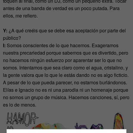
toquen al final, como un DJ, como un pequeño extra. Tocar
antes de una banda de verdad es un poco putada. Para
ellos, me refiero.
Y:
¿A qué creéis que se debe esa aceptación por parte del
público?
I:
Somos conscientes de lo que hacemos. Exageramos
nuestra precariedad porque sabemos que es divertido, pero
no hacemos ningún esfuerzo por aparentar ser lo que no
somos. Intentamos que sea claro como el agua, cristalino, y
la gente valora que lo que le estás dando no es algo ficticio.
A pesar de lo que pueda parecer, no estamos burlándonos.
Elías e Ignacio no es ni una parodia ni un homenaje porque
no somos un grupo de música. Hacemos canciones, sí, pero
es lo de menos.