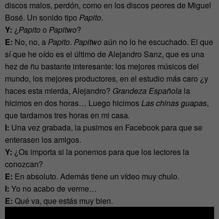
discos malos, perdón, como en los discos peores de Miguel
Bosé. Un sonido tipo
Papito
.
Y:
¿
Papito
o
Papitwo
?
E:
No, no, a
Papito
.
Papitwo
aún no lo he escuchado. El que
sí que he oído es el último de Alejandro Sanz, que es una
hez de ñu bastante interesante: los mejores músicos del
mundo, los mejores productores, en el estudio más caro ¿y
haces esta mierda, Alejandro?
Grandeza Española
la
hicimos en dos horas… Luego hicimos
Las chinas guapas
,
que tardamos tres horas en mi casa.
I:
Una vez grabada, la pusimos en Facebook para que se
enterasen los amigos.
Y:
¿Os importa si la ponemos para que los lectores la
conozcan?
E:
En absoluto. Además tiene un vídeo muy chulo.
I:
Yo no acabo de verme…
E:
Qué va, que estás muy bien.