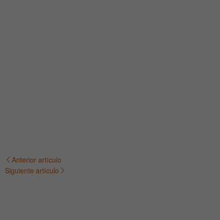
Anterior artículo
Navegación
Siguiente artículo
de
entradas