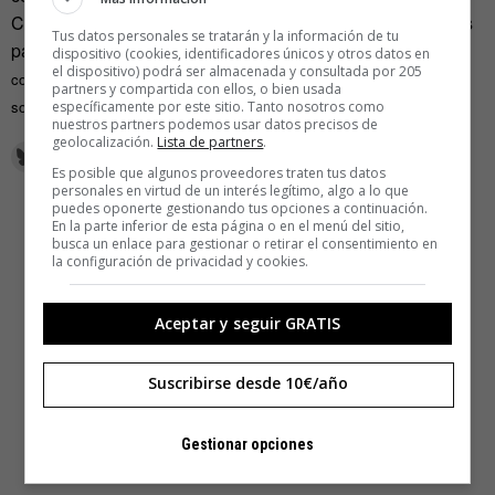
Cuando apenas su versión beta acaba de dar sus primeros
Tus datos personales se tratarán y la información de tu
paso nos preguntamos,
¿será Ello un mero aspirante más o
dispositivo (cookies, identificadores únicos y otros datos en
el dispositivo) podrá ser almacenada y consultada por 205
conseguirá convertirse realmente en un competidor serio para la red
partners y compartida con ellos, o bien usada
social de Zuckerberg?
específicamente por este sitio. Tanto nosotros como
nuestros partners podemos usar datos precisos de
geolocalización.
Lista de partners
.
Es posible que algunos proveedores traten tus datos
personales en virtud de un interés legítimo, algo a lo que
puedes oponerte gestionando tus opciones a continuación.
En la parte inferior de esta página o en el menú del sitio,
busca un enlace para gestionar o retirar el consentimiento en
la configuración de privacidad y cookies.
Aceptar y seguir GRATIS
Suscribirse desde 10€/año
Gestionar opciones