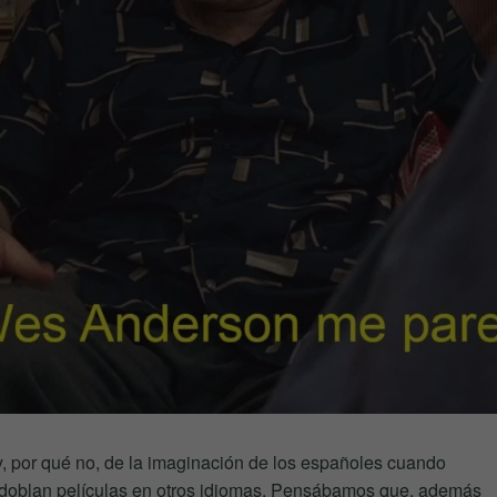
y, por qué no, de la imaginación de los españoles cuando
y doblan películas en otros idiomas. Pensábamos que, además