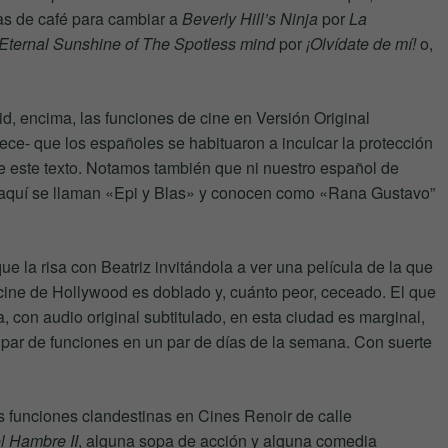
rras de café para cambiar a
Beverly Hill’s Ninja
por
La
Eternal Sunshine of The Spotless mind
por
¡Olvídate de mí!
o,
d, encima, las funciones de cine en Versión Original
ece- que los españoles se habituaron a inculcar la protección
be este texto. Notamos también que ni nuestro español de
 aquí se llaman «Epi y Blas» y conocen como «Rana Gustavo”
e la risa con Beatriz invitándola a ver una película de la que
 cine de Hollywood es doblado y, cuánto peor, ceceado. El que
, con audio original subtitulado, en esta ciudad es marginal,
 par de funciones en un par de días de la semana. Con suerte
 funciones clandestinas en Cines Renoir de calle
l Hambre II
, alguna sopa de acción y alguna comedia