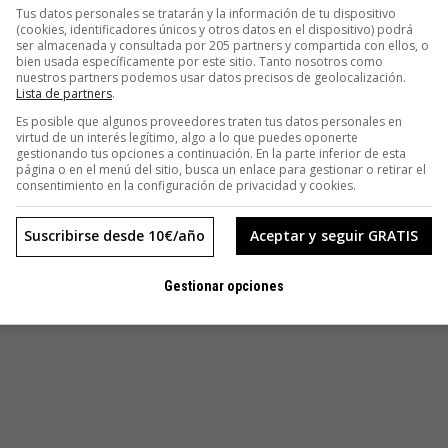
Tus datos personales se tratarán y la información de tu dispositivo
(cookies, identificadores únicos y otros datos en el dispositivo) podrá
 la película. Música… ¿violines?, puede ser… ¡Juiizzt!
ser almacenada y consultada por 205 partners y compartida con ellos, o
bien usada específicamente por este sitio. Tanto nosotros como
nto. Es un esclavo al borde de la inconsciencia. Pasa saliva,
nuestros partners podemos usar datos precisos de geolocalización.
nas sorbos de aire, pero en nítido inglés.
Lista de partners
.
Es posible que algunos proveedores traten tus datos personales en
go clemencia, vuestra merced! ¡Piedad, coño!
»
virtud de un interés legítimo, algo a lo que puedes oponerte
gestionando tus opciones a continuación. En la parte inferior de esta
página o en el menú del sitio, busca un enlace para gestionar o retirar el
a que casi dejamos olvidados la rabia y el escarmiento.
consentimiento en la configuración de privacidad y cookies.
amos la última ruta desvanecidos en una banca. Callados.
s y ya. Beatriz volvió a Guadalajara y me gusta pensar que
Suscribirse desde 10€/año
Aceptar y seguir GRATIS
r, hasta nos dijimos esas cursilerías que se dicen en las
otros nos pusimos los mismos subtítulos.
Gestionar opciones