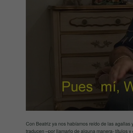
Con Beatriz ya nos habíamos reído de las agallas 
traducen –por llamarlo de alguna manera- títulos 