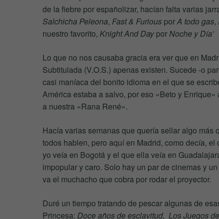
de la fiebre por españolizar, hacían falta varias ja
Salchicha Peleona
,
Fast & Furious
por
A todo gas
,
nuestro favorito,
Knight And Day
por
Noche y Día’
Lo que no nos causaba gracia era ver que en Madri
Subtitulada (V.O.S.) apenas existen. Sucede -o par
casi maníaca del bonito idioma en el que se escri
América estaba a salvo, por eso «Beto y Enrique»
a nuestra «Rana René».
Hacía varias semanas que quería sellar algo más qu
todos hablen, pero aquí en Madrid, como decía, el
yo veía en Bogotá y el que ella veía en Guadalajara
impopular y caro. Solo hay un par de cinemas y un
va el muchacho que cobra por rodar el proyector.
Duré un tiempo tratando de pescar algunas de esas
Princesa:
Doce años de esclavitud,
Los Juegos de