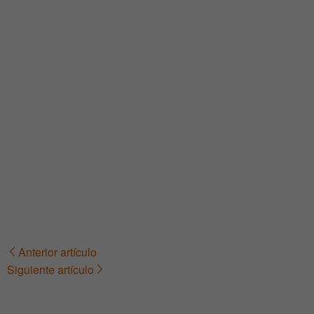
Anterior artículo
Navegación
Siguiente artículo
de