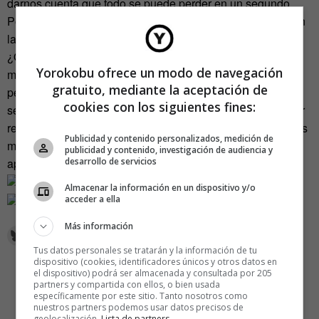
darnos cuenta que todo se puede perder en un segundo.
Por eso es importante dedicar la vida a cosas que merecen
la pena”.
¿Qué tres lecciones destacarías de todas las que
Yorokobu ofrece un modo de navegación
mencionas en el libro? “La primera, la importancia de
gratuito, mediante la aceptación de
perseverar. Nada puede remplazar la perseverancia. La
cookies con los siguientes fines:
segunda, que la vida es un camino que merece la pena ser
recorrido. Y la tercera, la importancia de comunicar bien. Es
Publicidad y contenido personalizados, medición de
mejor un mal proyecto bien comunicado que al revés”,
publicidad y contenido, investigación de audiencia y
desarrollo de servicios
apostilla Herrera.
Almacenar la información en un dispositivo y/o
acceder a ella
Más información
Tus datos personales se tratarán y la información de tu
dispositivo (cookies, identificadores únicos y otros datos en
el dispositivo) podrá ser almacenada y consultada por 205
partners y compartida con ellos, o bien usada
específicamente por este sitio. Tanto nosotros como
nuestros partners podemos usar datos precisos de
geolocalización.
Lista de partners
.