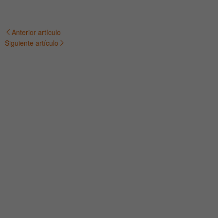
Anterior artículo
Navegación
Siguiente artículo
de
entradas