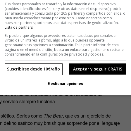
Tus datos personales se tratarán y la información de tu dispositivo
(cookies, identificadores únicos y otros datos en el dispositivo) podrá
 especiales están hechos con
ser almacenada y consultada por 205 partners y compartida con ellos, o
bien usada específicamente por este sitio. Tanto nosotros como
vemos los pixeles fallidos antes que el
nuestros partners podemos usar datos precisos de geolocalización.
Lista de partners
.
Es posible que algunos proveedores traten tus datos personales en
virtud de un interés legítimo, algo a lo que puedes oponerte
gestionando tus opciones a continuación. En la parte inferior de esta
do.
página o en el menú del sitio, busca un enlace para gestionar o retirar el
consentimiento en la configuración de privacidad y cookies.
s así de simple.
Suscribirse desde 10€/año
Aceptar y seguir GRATIS
lanzamientos.
Gestionar opciones
uchas de las series basan su éxito en la calidad de
y servido siempre funciona.
stético. Series como
The Bear
, que es un ejercicio de
Un delirio satírico muy british que sorprende por el lenguaje