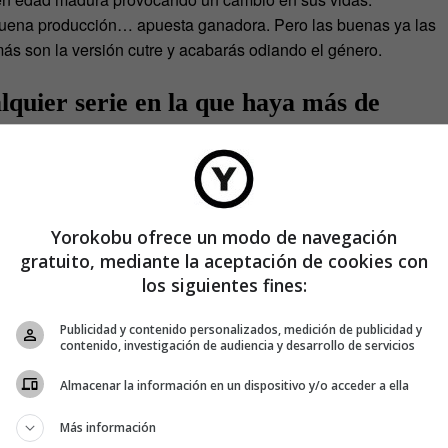
 buena producción… apuesta ganadora. Pero las buenas ya las
más son la versión cutre y acabarás odiando el género.
alquier serie en la que haya más de
portada.
enas ya las has visto, pero solo ha habido una buena con
Yorokobu ofrece un modo de navegación
gratuito, mediante la aceptación de cookies con
desconocido y musculado con los brazos
los siguientes fines:
Publicidad y contenido personalizados, medición de publicidad y
contenido, investigación de audiencia y desarrollo de servicios
cida con gesto épico y mirada perdida es sinónimo de «pon
Almacenar la información en un dispositivo y/o acceder a ella
uropea (incluye grandes catástrofes).
Más información