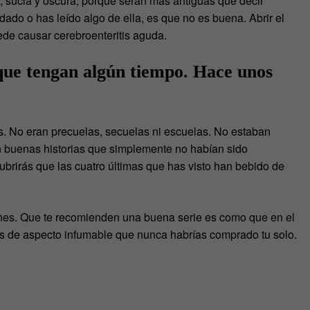
, sucia y oscura, porque serán más antiguas que decir
ndado o has leído algo de ella, es que no es buena. Abrir el
ede causar cerebroenteritis aguda.
 que tengan algún tiempo. Hace unos
s. No eran precuelas, secuelas ni escuelas. No estaban
 buenas historias que simplemente no habían sido
ubrirás que las cuatro últimas que has visto han bebido de
nes. Que te recomienden una buena serie es como que en el
as de aspecto infumable que nunca habrías comprado tu solo.