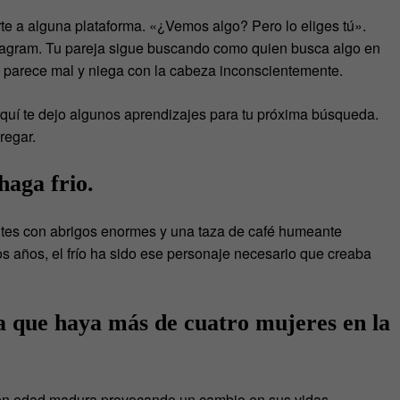
te a alguna plataforma. «¿Vemos algo? Pero lo eliges tú».
tagram. Tu pareja sigue buscando como quien busca algo en
e parece mal y niega con la cabeza inconscientemente.
uí te dejo algunos aprendizajes para tu próxima búsqueda.
regar.
haga frio.
tes con abrigos enormes y una taza de café humeante
os años, el frío ha sido ese personaje necesario que creaba
la que haya más de cuatro mujeres en la
 en edad madura provocando un cambio en sus vidas.