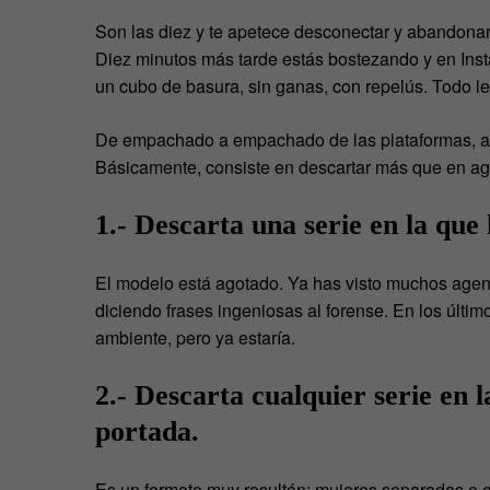
Son las diez y te apetece desconectar y abandonar
Diez minutos más tarde estás bostezando y en Ins
un cubo de basura, sin ganas, con repelús. Todo l
De empachado a empachado de las plataformas, aq
Básicamente, consiste en descartar más que en ag
1.- Descarta una serie en la que 
El modelo está agotado. Ya has visto muchos agen
diciendo frases ingeniosas al forense. En los últim
ambiente, pero ya estaría.
2.- Descarta cualquier serie en 
portada.
Es un formato muy resultón: mujeres separadas o