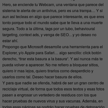
Hero, se enciende tu Webcam, una ventana que parece del
sistema te alerta de un antivirus, pero es una trampa… Y si
aun así tecleas en algo que parece interesante, es que eres
tonto porque todo el mundo sabe que te lleva a una muerte
segura. Todo a la última, tags por un tubo, behavioural
targeting, context ads, y venga de SEO…y yo deseo no
estar ahí.
Propongo que Microsoft desarrolle una herramienta para el
Explorer, y/o Apple para Safari… algo sencillo: click botón
derecho, “tirar esta basura a la basura”. Y así nunca más te
pueda volver a aparecer. No me refiero a bloquear sitios,
quiero ir mas lejos, quiero tirarlos como desperdicio y
usarlos como tal. Deseo hacer basura de ellos.
Y para que nadie se ofenda, habrá de ser un gran centro de
reciclaje virtual, de forma que todos esos textos y esas fotos
pasen a engrosar un vertedero de residuos con los que
hacer pruebas de nuevos virus y sus vacunas. Además, en
todas esas páginas se podrán hacer pruebas de detonación