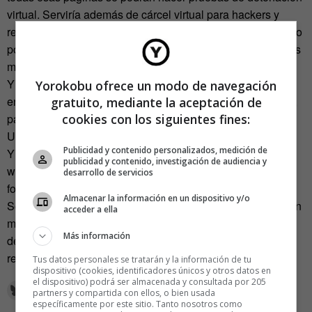
virtual. Serviría además de cárcel virtual para hackers y
responsables de ese tipo de webs que, como condena, solo
podrán acceder a este entorno de navegación durante unos
meses.
Y además, para hacerlo sostenible, por cada web basura
Yorokobu ofrece un modo de navegación
enviada a la basura, Google donaría un euro a una ONG´s,
gratuito, mediante la aceptación de
cookies con los siguientes fines:
para salvar a los osos panda en lugar de tener su Panda
Update haciendo barridos.
Publicidad y contenido personalizados, medición de
Y por último, el espacio vacío que dejen en la nube estas
publicidad y contenido, investigación de audiencia y
webs podrá ser utilizado para páginas web de ONG´s de
desarrollo de servicios
forma gratuita.
Almacenar la información en un dispositivo y/o
Sostenibilidad, reciclaje, buen gobierno, ética…que alguien
acceder a ella
me convenza de que no es perfecto. Voy a buscar “gestión
Más información
de residuos de Internet”. Lo sabía: no se han encontrado
resultados…. ¿Será que no hay o es corporativismo web?
Tus datos personales se tratarán y la información de tu
dispositivo (cookies, identificadores únicos y otros datos en
el dispositivo) podrá ser almacenada y consultada por 205
partners y compartida con ellos, o bien usada
específicamente por este sitio. Tanto nosotros como