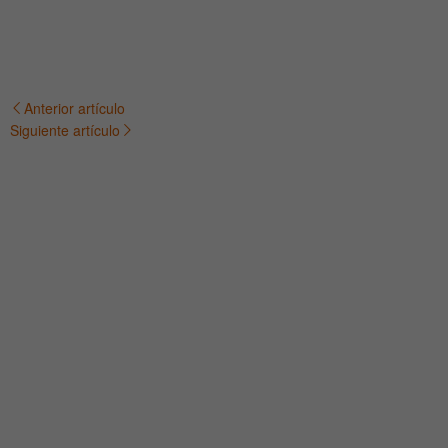
Anterior artículo
Navegación
Siguiente artículo
de
entradas