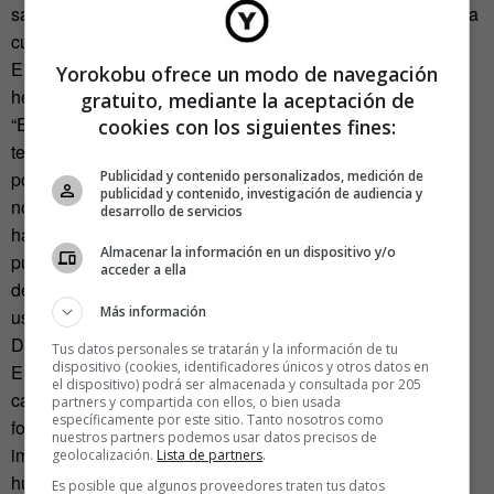
sabemos que el impacto del anuncio es importante, y que la
curiosidad humana mueve montañas”.
El impacto por encima de la resolución del teaser. De
Yorokobu ofrece un modo de navegación
hecho, Solana no está seguro de poder hablar de tal cosa:
gratuito, mediante la aceptación de
“En realidad no es una campaña teaser al uso. Ni siquiera
cookies con los siguientes fines:
tengo muy claro que sea teaser. Es una gran apuesta
Publicidad y contenido personalizados, medición de
porque estamos diciendo que si ves el spot en televisión, y
publicidad y contenido, investigación de audiencia y
no sientes curiosidad como para ir a internet, preguntar o
desarrollo de servicios
hacer click en un banner posteriormente, el proceso
Almacenar la información en un dispositivo y/o
publicitario no se producirá. No habrá resolución. Partimos
acceder a ella
de la base que el público de Atrápalo es joven, curioso y
Más información
usuario habitual de internet, y que la estrategia funcionará.
De momento los resultados nos dan la razón”.
Tus datos personales se tratarán y la información de tu
dispositivo (cookies, identificadores únicos y otros datos en
En cuanto a la inspiración para la creatividad de la
el dispositivo) podrá ser almacenada y consultada por 205
campaña, Solana se refiere al cine de ciencia ficción como
partners y compartida con ellos, o bien usada
específicamente por este sitio. Tanto nosotros como
forjador durante años de ese concepto que subyace en el
nuestros partners podemos usar datos precisos de
imaginario colectivo: el la manipulación de la mente
geolocalización.
Lista de partners
.
humana para instaurar recuerdos o vidas. “Hay al menos
Es posible que algunos proveedores traten tus datos