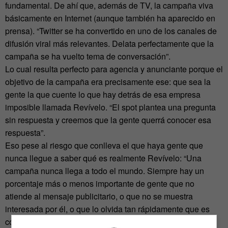
fundamental. De ahí que, además de TV, la campaña viva
básicamente en Internet (aunque también ha aparecido en
prensa). “Twitter se ha convertido en uno de los canales de
difusión viral más relevantes. Delata perfectamente que la
campaña se ha vuelto tema de conversación”.
Lo cual resulta perfecto para agencia y anunciante porque el
objetivo de la campaña era precisamente ese: que sea la
gente la que cuente lo que hay detrás de esa empresa
imposible llamada Revívelo. “El spot plantea una pregunta
sin respuesta y creemos que la gente querrá conocer esa
respuesta”.
Eso pese al riesgo que conlleva el que haya gente que
nunca llegue a saber qué es realmente Revívelo: “Una
campaña nunca llega a todo el mundo. Siempre hay un
porcentaje más o menos importante de gente que no
atiende al mensaje publicitario, o que no se muestra
interesada por él, o que lo olvida tan rápidamente que es
como si nunca lo hubiera escuchado. Pero en este caso