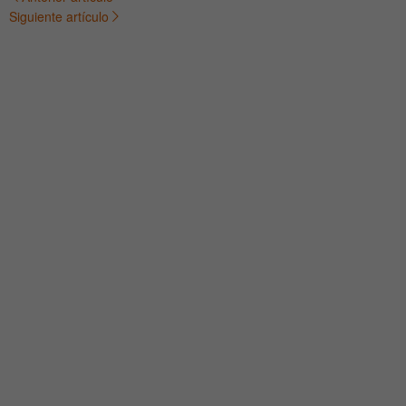
Navegación
Siguiente artículo
de
entradas