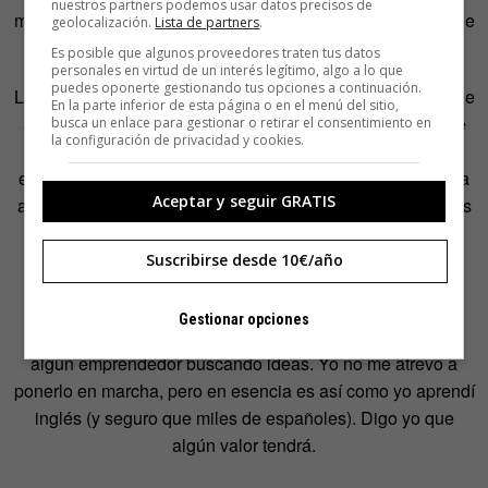
nuestros partners podemos usar datos precisos de
musical. Las clases se componen con dos criterios: nivel de
geolocalización.
Lista de partners
.
inglés y gustos musicales.
Es posible que algunos proveedores traten tus datos
personales en virtud de un interés legítimo, algo a lo que
puedes oponerte gestionando tus opciones a continuación.
La academia Pitinglish pertenece al grupo EduCaduca, que
En la parte inferior de esta página o en el menú del sitio,
aboga por metodos educativos intuitivos y de aprendizaje
busca un enlace para gestionar o retirar el consentimiento en
la configuración de privacidad y cookies.
natural; sin las trabas de los formatos tradicionales de
educación en los que predomina la teoría y la metodología
Aceptar y seguir GRATIS
antes que el uso intuitivo. Otras de sus iniciativas recientes
son los cursos ‘Tocar música de oído’ y ‘aprende cocina
metiendo el dedo en la salsa’.
Suscribirse desde 10€/año
Nota importante: en fin, esta noticia al estilo de El Mundo
Gestionar opciones
Today, evidentemente es falsa. Pero es un regalo para
algún emprendedor buscando ideas. Yo no me atrevo a
ponerlo en marcha, pero en esencia es así como yo aprendí
inglés (y seguro que miles de españoles). Digo yo que
algún valor tendrá.