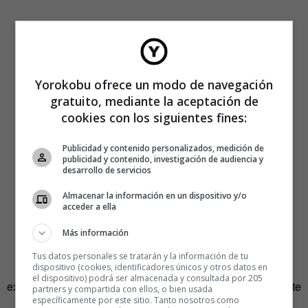
Yorokobu ofrece un modo de navegación
gratuito, mediante la aceptación de
cookies con los siguientes fines:
Publicidad y contenido personalizados, medición de
publicidad y contenido, investigación de audiencia y
desarrollo de servicios
Almacenar la información en un dispositivo y/o
acceder a ella
Más información
El examen final consiste en construir una conversación
completa con letras de canciones. Porque no nos
Tus datos personales se tratarán y la información de tu
dispositivo (cookies, identificadores únicos y otros datos en
engañemos, casi cualquier cosa que uno quiera decir ya
el dispositivo) podrá ser almacenada y consultada por 205
existe en el estribillo de alguna canción. Internet nos permite
partners y compartida con ellos, o bien usada
específicamente por este sitio. Tanto nosotros como
además acceder en tiempo real a cualquier contenido