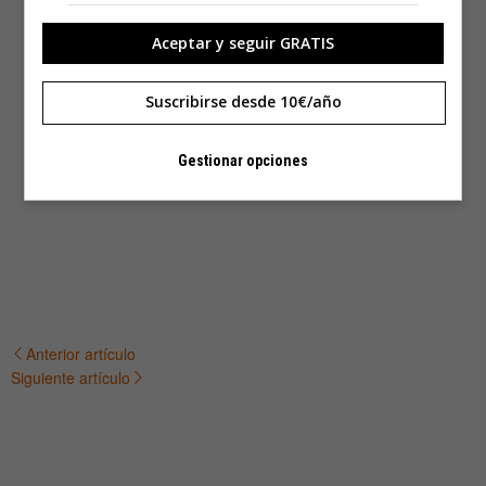
Aceptar y seguir GRATIS
Suscribirse desde 10€/año
Gestionar opciones
Anterior artículo
Navegación
Siguiente artículo
de
entradas