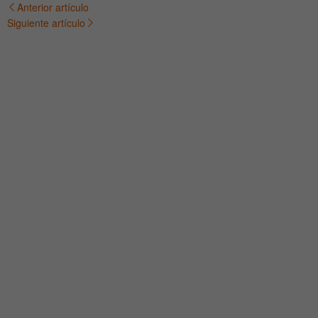
Anterior artículo
Navegación
Siguiente artículo
de
entradas