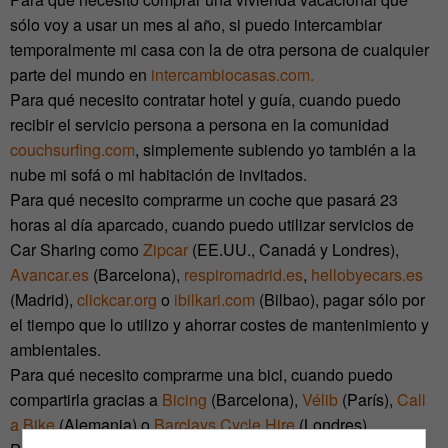
sólo voy a usar un mes al año, si puedo intercambiar
temporalmente mi casa con la de otra persona de cualquier
parte del mundo en
intercambiocasas.com.
Para qué necesito contratar hotel y guía, cuando puedo
recibir el servicio persona a persona en la comunidad
couchsurfing.com
, simplemente subiendo yo también a la
nube mi sofá o mi habitación de invitados.
Para qué necesito comprarme un coche que pasará 23
horas al día aparcado, cuando puedo utilizar servicios de
Car Sharing como
Zipcar
(EE.UU., Canadá y Londres),
Avancar.es
(Barcelona),
respiromadrid.es
,
hellobyecars.es
(Madrid),
clickcar.org
o
ibilkari.com
(Bilbao), pagar sólo por
el tiempo que lo utilizo y ahorrar costes de mantenimiento y
ambientales.
Para qué necesito comprarme una bici, cuando puedo
compartirla gracias a
Bicing
(Barcelona),
Vélib
(París),
Call
a Bike
(Alemania) o
Barclays Cycle Hire
(Londres).