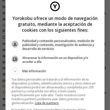
Para qué necesito comprar un esmoquin, un taladro o un
traje de novia que apenas serán útiles unas horas, cuando
existen decenas de webs donde compartir, tomar prestados,
Yorokobu ofrece un modo de navegación
alquilar o intercambiar esos objetos con otras personas:
gratuito, mediante la aceptación de
eBay
,
NeighborGoods
,
SnapGoods
,
ShareSomeSugar
…
cookies con los siguientes fines:
Para qué necesito comprar libros si existen bibliotecas.
Cloudliving es una vida P2P, una red persona a persona, y
Publicidad y contenido personalizados, medición de
no sólo ordenador a ordenador. Una vida en la que se tiene
publicidad y contenido, investigación de audiencia y
desarrollo de servicios
sólo lo que se necesita y, lo que no, se sube a la nube para
que otro lo aproveche, optimizando el uso de los recursos
Almacenar la información en un dispositivo y/o
existentes. Una vuelta a los sistemas más primitivos de
acceder a ella
intercambio sin sacrificar en absoluto los niveles de calidad
Más información
de vida alcanzados, ni la capacidad de elección entre
Tus datos personales se tratarán y la información de tu
productos.
dispositivo (cookies, identificadores únicos y otros datos en
Rachel Botsman
, autora del libro
«What’s Mine Is Yours:
el dispositivo) podrá ser almacenada y consultada por 205
partners y compartida con ellos, o bien usada
The Rise of Collaborative Consumption»
apuesta a que “co-
específicamente por este sitio. Tanto nosotros como
working, coachsurfing, banco de tiempo” y otras palabras
nuestros partners podemos usar datos precisos de
geolocalización.
Lista de partners
.
relacionadas con compartir recursos serán próximamente
Es posible que algunos proveedores traten tus datos