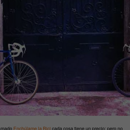
llamado
Enchúlame la Bici
cada cosa tiene un precio; pero no