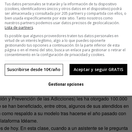
lo, y ese dinero va a parar al colectivo. La segunda forma de
Tus datos personales se tratarán y la información de tu dispositivo
ke kitchen
, donde la persona puede utilizar nuestro taller y
(cookies, identificadores únicos y otros datos en el dispositivo) podrá
ser almacenada y consultada por 205 partners y compartida con ellos, o
ento, y solo paga 20 pesos por hora en el taller. La tercera
bien usada específicamente por este sitio. Tanto nosotros como
 te ayudamos. A lo mejor alguien no puede pagarnos el
nuestros partners podemos usar datos precisos de geolocalización.
Lista de partners
.
a ayudarnos con la mecánica de prototipos que tenemos que
Es posible que algunos proveedores traten tus datos personales en
ágina de Facebook…. La cuatra forma de venir aquí es como
virtud de un interés legítimo, algo a lo que puedes oponerte
enen la oportunidad de seguir trabajando con nosotros y ser
gestionando tus opciones a continuación. En la parte inferior de esta
página o en el menú del sitio, busca un enlace para gestionar o retirar el
ara hacer sus propios proyectos».
consentimiento en la configuración de privacidad y cookies.
Suscribirse desde 10€/año
Aceptar y seguir GRATIS
ller de artesanía de la bici abierto en San Joaquín, el equipo
Gestionar opciones
ame la Bici
llenan su habitáculo cada vez que da un cursillo.
ción y Prevención de las Adicciones) les ha otorgado 100.000
 se han beneficiado, entre otros, algunos de sus atendidos en
ben como respaldo a su modelo tras hacerse el año pasado con
plataforma Idéame.
s de hoy. En esta clase, cuando a un asistente se le pregunta