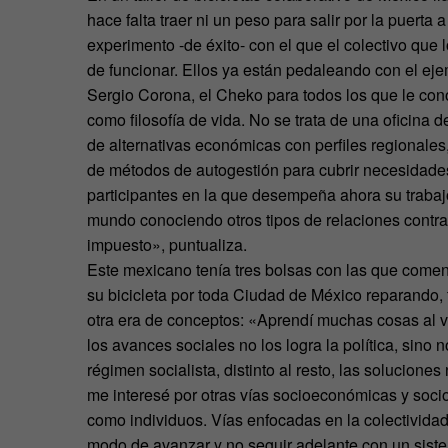
hace falta traer ni un peso para salir por la puert
experimento -de éxito- con el que el colectivo que
de funcionar. Ellos ya están pedaleando con el eje
Sergio Corona, el Cheko para todos los que le conoc
como filosofía de vida. No se trata de una oficina
de alternativas económicas con perfiles regionales
de métodos de autogestión para cubrir necesidades. 
participantes en la que desempeña ahora su trabajo, 
mundo conociendo otros tipos de relaciones contra
impuesto», puntualiza.
Este mexicano tenía tres bolsas con las que comen
su bicicleta por toda Ciudad de México reparando,
otra era de conceptos: «Aprendí muchas cosas al vi
los avances sociales no los logra la política, sin
régimen socialista, distinto al resto, las solucion
me interesé por otras vías socioeconómicas y soci
como individuos. Vías enfocadas en la colectividad
modo de avanzar y no seguir adelante con un siste