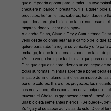
que qué podría aportar para la máquina inverosím
chequera ni banco ni préstamo. Y si alguien pide a
productos, herramientas, saberes, habilidades o t
aprender a arreglar bicis, que también», resume el
mejores ideas y llegar más lejos».
Alejandro Salas, Claudia Rey y Cuauhtémoc Cataño 
venir desde colonias lejanas a cambio de lo que a
quiere para saber arreglar su vehículo y otro para c
embargo, lo que le interesa es poner un taller de p
«Yo no vengo tanto por las bicis, lo que pasa es q
Dice que aquí está aprendiendo un concepto de ne
todas su formas, mientras aprende a poner pedale
El patio de Enchúlame la Bici es un museo de las d
ponerle colores. Entre otros proyectos, los mecánico
caseros y energéticos con alma de velocípedo… «Es
muestra el Cheko un gigantesco armazón metálico q
una bicicleta semejantes hierros. «Se puede», def
Zúñiga y él se saben activistas de esto. Dice el f