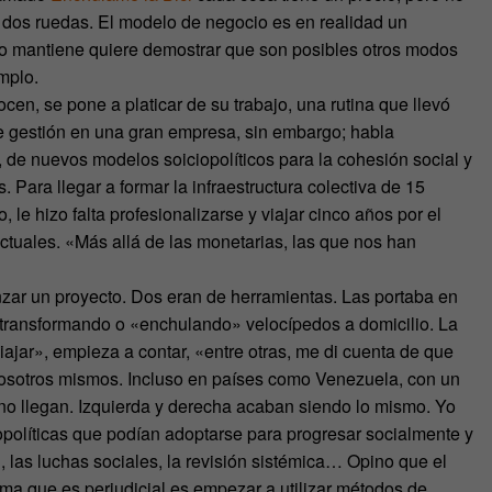
a a dos ruedas. El modelo de negocio es en realidad un
 lo mantiene quiere demostrar que son posibles otros modos
mplo.
en, se pone a platicar de su trabajo, una rutina que llevó
 de gestión en una gran empresa, sin embargo; habla
, de nuevos modelos soiciopolíticos para la cohesión social y
Para llegar a formar la infraestructura colectiva de 15
le hizo falta profesionalizarse y viajar cinco años por el
ctuales. «Más allá de las monetarias, las que nos han
zar un proyecto. Dos eran de herramientas. Las portaba en
 transformando o «enchulando» velocípedos a domicilio. La
ajar», empieza a contar, «entre otras, me di cuenta de que
o nosotros mismos. Incluso en países como Venezuela, con un
es no llegan. Izquierda y derecha acaban siendo lo mismo. Yo
opolíticas que podían adoptarse para progresar socialmente y
, las luchas sociales, la revisión sistémica… Opino que el
ma que es perjudicial es empezar a utilizar métodos de