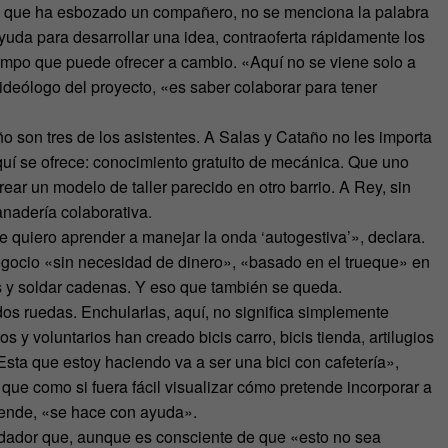
il que ha esbozado un compañero, no se menciona la palabra
yuda para desarrollar una idea, contraoferta rápidamente los
iempo que puede ofrecer a cambio. «Aquí no se viene solo a
 ideólogo del proyecto, «es saber colaborar para tener
son tres de los asistentes. A Salas y Cataño no les importa
quí se ofrece: conocimiento gratuito de mecánica. Que uno
rear un modelo de taller parecido en otro barrio. A Rey, sin
anadería colaborativa.
ue quiero aprender a manejar la onda ‘autogestiva’», declara.
gocio «sin necesidad de dinero», «basado en el trueque» en
s y soldar cadenas. Y eso que también se queda.
os ruedas. Enchularlas, aquí, no significa simplemente
s y voluntarios han creado bicis carro, bicis tienda, artilugios
ta que estoy haciendo va a ser una bici con cafetería»,
ue como si fuera fácil visualizar cómo pretende incorporar a
iende, «se hace con ayuda».
undador que, aunque es consciente de que «esto no sea