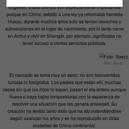
orígenes. Estos últimos son especialmente importantes
porque en China, debido a una ley ya reformada llamada
Hukou, durante muchos años solo se tenían derechos y
subvenciones en el lugar de nacimiento, por lo tanto nacer
en Anhui y vivir en Shangái, por ejemplo, significaba no
tener acceso a ciertos servicios públicos.
Foto: Spezz
El mercado se toma muy en serio: no son bienvenidos
turistas ni fotógrafos. Los padres que están allí, muchas
veces sin que los hijos lo sepan, pasan el día entero aunque
llueva o haya bajas temperaturas con la esperanza de
resolver una situación que les genera ansiedad. Su
creación ha tenido tanto éxito que ha ido extendiéndose
según avanzan los años y se ha reproducido en otras
ciudades de China continental.