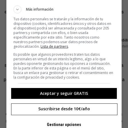
reúnen padres y madres chinos con «anuncios» que
Más información
exponen a sus hijos. Los cuelgan en paraguas, en cuerdas
improvisadas y plastifican las hojas para que no se
Tus datos personales se tratarán y la información de tu
dispositivo (cookies, identificadores únicos y otros datos en
estropeen.
el dispositivo) podrá ser almacenada y consultada por 205
partners y compartida con ellos, o bien usada
específicamente por este sitio. Tanto nosotros como
nuestros partners podemos usar datos precisos de
Foto: Luca Casartell
geolocalización.
Lista de partners
.
Es posible que algunos proveedores traten tus datos
La idea es que si alguien resulta interesado en los
personales en virtud de un interés legítimo, algo a lo que
puedes oponerte gestionando tus opciones a continuación.
susodichos, intercambien contactos y ocasionen una cita a
En la parte inferior de esta página o en el menú del sitio,
ciegas, sin el conocimiento de sus hijos. La situación
busca un enlace para gestionar o retirar el consentimiento en
la configuración de privacidad y cookies.
perfecta es que estos no se enteren de que su encuentro ha
sido organizado, pero conecten entre ellos y empiecen a
frecuentarse.
Aceptar y seguir GRATIS
Los anuncios, lejos de hablar sobre la personalidad de
Suscribirse desde 10€/año
estos jóvenes, incluyen detalles como la edad, el peso (la
mayoría no incluyen fotografía), la cantidad de másteres o
Gestionar opciones
carreras que han estudiado, el sueldo que cobran y los