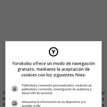
Yorokobu ofrece un modo de navegación
gratuito, mediante la aceptación de
cookies con los siguientes fines:
Publicidad y contenido personalizados, medición de
publicidad y contenido, investigación de audiencia y
Como resultado del encontronazo sobre cómo vivir, surgió el
desarrollo de servicios
Mercado de los Solteros en Shangái. En un lugar llamado la
Almacenar la información en un dispositivo y/o
Plaza del Pueblo, cada fin de semana desde el año 2008 se
acceder a ella