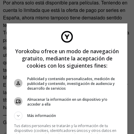
Por ahora solo está disponible para películas. Teniendo en
cuenta lo limitada que está la oferta de pago por series en
España, ahora mismo tampoco tiene demasiado sentido
tenerlo operativo.
Todavía no hemos podido contactar con los creadores de la
página (actualizaremos la información cuando tengamos
sus declaraciones) pero todo apunta a que la página
Yorokobu ofrece un modo de navegación
utilizará un sistema de comisiones sobre las transacciones
gratuito, mediante la aceptación de
que se realizan partiendo de la web. Al final de la página
cookies con los siguientes fines:
también se informa que ha recibido subvenciones del
Ministerio de cultura.
Publicidad y contenido personalizados, medición de
publicidad y contenido, investigación de audiencia y
Encuentra tu Peli es un nuevo paso en positivo para seguir
desarrollo de servicios
la apertura del cine a la web pero que solo haya 9.000
títulos disponibles muestra que todavía queda mucho por
Almacenar la información en un dispositivo y/o
acceder a ella
hacer.
—
Más información
Gracias a
Irene Crespo por la pista
.
Tus datos personales se tratarán y la información de tu
dispositivo (cookies, identificadores únicos y otros datos en