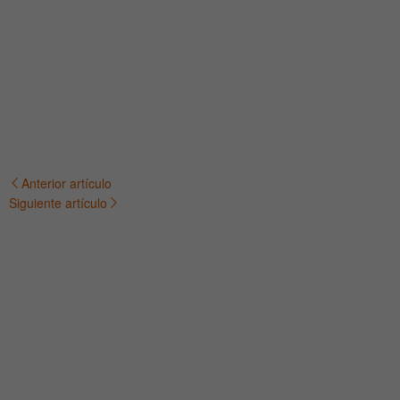
Anterior artículo
Navegación
Siguiente artículo
de
entradas