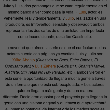
Julio y Luis, dos personajes que se citan regularmente en el
mismo banco a ver cómo pasa la vida. »
Luis
, actor, es
vehemente, leal y temperamental y
Julio
, realizador en una
productora, es introvertido, sensible y observador: ambos
representan las dos caras de una amistad tan imperfecta
como incondicional», describe Cassinello.
La novedad que ofrece la serie es que el currículum de los
actores cuenta con páginas ya escritas. Luis y Julio son
Xúlio Abonjo
(
Cuestión de Sexo, Entre Bateas, El
Comisario,etc.
) y
Luis Zahera
(
Celda 211, Spanish Movie,
Alatriste, Sin Tetas No Hay Paraíso
, etc.). ambos vieron en
esta serie la oportunidad de llegar a mucha gente a través
de un formato que no está sobreexplotado. » Los actores
quieren llegar a más gente y de una manera
diferente. Decidieron apostar por el proyecto para llegar a la
gente con una historia original y auténtica que aprovechará
el inmenso potencial de Internet y de los medios sociales