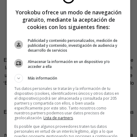
Yorokobu ofrece un modo de navegación
gratuito, mediante la aceptación de
cookies con los siguientes fines:
Publicidad y contenido personalizados, medición de
publicidad y contenido, investigación de audiencia y
desarrollo de servicios
En este sentido, Jorge Cassinello destaca la importancia de
Almacenar la información en un dispositivo y/o
acceder a ella
la labor estratégica para poder sacar partido a una serie en
un territorio como el de internet. «El equipo responsable de
Más información
‘Entre Pipas’ cuenta con 3 personas procedentes del mundo
Tus datos personales se tratarán y la información de tu
de la publicidad, branding y los medios sociales:
Patricia
dispositivo (cookies, identificadores únicos y otros datos en
Arias
,
Fabiana Rizzi
y
Carolina del Puerto
«.
el dispositivo) podrá ser almacenada y consultada por 205
partners y compartida con ellos, o bien usada
específicamente por este sitio. Tanto nosotros como
Entre Pipas tiene mucho de la inspiración de algunas de las
nuestros partners podemos usar datos precisos de
geolocalización.
Lista de partners
.
series pioneras creadas específicamente para web como
Malviviendo o los vídeos de Mundoficción. Cassinello
Es posible que algunos proveedores traten tus datos
personales en virtud de un interés legítimo, algo a lo que
reconoce que abrieron muchas puertas. «Pero la verdadera
puedes oponerte gestionando tus opciones a continuación.