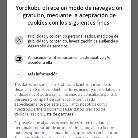
Yorokobu ofrece un modo de navegación
gratuito, mediante la aceptación de
cookies con los siguientes fines:
Publicidad y contenido personalizados, medición de
publicidad y contenido, investigación de audiencia y
desarrollo de servicios
Almacenar la información en un dispositivo y/o
acceder a ella
Más información
Tus datos personales se tratarán y la información de tu
dispositivo (cookies, identificadores únicos y otros datos en
el dispositivo) podrá ser almacenada y consultada por 205
partners y compartida con ellos, o bien usada
específicamente por este sitio. Tanto nosotros como
nuestros partners podemos usar datos precisos de
geolocalización.
Lista de partners
.
Es posible que algunos proveedores traten tus datos
personales en virtud de un interés legítimo, algo a lo que
puedes oponerte gestionando tus opciones a continuación.
Si bien es cierto que la ‘equipitis’ satisface necesidades
En la parte inferior de esta página o en el menú del sitio,