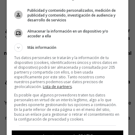
permite acabar de comprender el verdadero signo de las
cosas que, casi siempre, suele variar con el paso del
Publicidad y contenido personalizados, medición de
publicidad y contenido, investigación de audiencia y
tiempo.
desarrollo de servicios
¿Realmente es tan malo que lo que dábamos en llamar
Almacenar la información en un dispositivo y/o
acceder a ella
‘estado de bienestar’ esté cuestionado en los términos
que se había planteado? ¿Solo hay consecuencias
Más información
negativas del hecho de que la forma de vida profesional
Tus datos personales se tratarán y la información de tu
a la que estábamos acostumbrados se haya visto
dispositivo (cookies, identificadores únicos y otros datos en
seriamente cuestionada?
el dispositivo) podrá ser almacenada y consultada por 205
partners y compartida con ellos, o bien usada
específicamente por este sitio. Tanto nosotros como
¿Es mala suerte que nos haya tocado este tiempo para
nuestros partners podemos usar datos precisos de
geolocalización.
Lista de partners
.
pensar, imaginar y construir?
Es posible que algunos proveedores traten tus datos
personales en virtud de un interés legítimo, algo a lo que
Yo sueño con que, acaso, aprenderemos a gestionar lo que
puedes oponerte gestionando tus opciones a continuación.
tenemos ahora, con sus limitaciones, para dar a luz una
En la parte inferior de esta página o en el menú del sitio,
busca un enlace para gestionar o retirar el consentimiento en
nueva forma de trabajar, de hacer política y de vivir todavía
la configuración de privacidad y cookies.
mejor de lo que conocíamos hasta este momento.