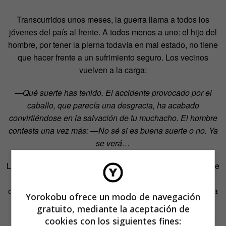
Transcurridos unos meses, la guerra llama a todos los
jóvenes del país al frente. A todos menos a uno: el hijo del
hombre, por tener la pierna todavía en mal estado, no tiene
que hacer frente a un sufrimiento seguro. Los vecinos
vuelven a la carga:
—Qué suerte has tenido. El accidente provocado por el
caballo, que parecía una desgracia, ha acabado
convirtiéndose en la salvación de tu muchacho. El hombre
contesta una vez más: —No sé si es buena suerte o no. Ya
se verá…
La historia puede seguir indefinidamente. Y pone de relieve
un hecho: uno de los peores rasgos que existen en
occidente, tanto en los negocios como en la política y en la
Yorokobu ofrece un modo de navegación
vida cotidiana, es pretender juzgar en tiempo real el
gratuito, mediante la aceptación de
resultado de los acontecimientos. Una actitud que no nos
cookies con los siguientes fines: