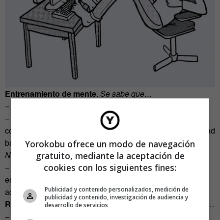
Entrenamiento de mente
.
Se sabe que…
– La memoria se puede entrenar.
– La estimulación mental ayuda a ralentizar el declive
cognitivo y en esta estimulación se puede incluir la actividad
basada en el ordenador.
Yorokobu ofrece un modo de navegación
No se sabe…
gratuito, mediante la aceptación de
cookies con los siguientes fines:
– Si funcionan los actuales juegos comerciales para
entrenar la mente y desarrollar funciones cognitivas en los
Publicidad y contenido personalizados, medición de
adultos sanos.
publicidad y contenido, investigación de audiencia y
Respuesta emocional de los videojuegos
.
Se sabe que…
desarrollo de servicios
– El contenido emocional puede influir en respuestas