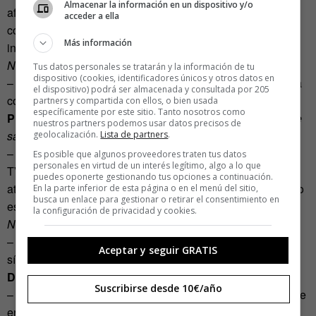
Almacenar la información en un dispositivo y/o
afectivas. Los juegos violentos acentúan los
acceder a ella
comportamientos violentos y los juegos sociales
Más información
incrementan la empatía.
No se sabe…
Tus datos personales se tratarán y la información de tu
dispositivo (cookies, identificadores únicos y otros datos en
– Si jugar a un juego violento puede llevar a una persona a
el dispositivo) podrá ser almacenada y consultada por 205
cometer un acto agresivo.
partners y compartida con ellos, o bien usada
específicamente por este sitio. Tanto nosotros como
Problemas de atención motivados por la tecnología
.
Se
nuestros partners podemos usar datos precisos de
sabe que…
geolocalización.
Lista de partners
.
– Reducir la exposición de un niño a dos horas diarias de
Es posible que algunos proveedores traten tus datos
personales en virtud de un interés legítimo, algo a lo que
TV y videojuegos reduce la posibilidad de problemas de
puedes oponerte gestionando tus opciones a continuación.
atención en clase (pero esta conclusión procede de un solo
En la parte inferior de esta página o en el menú del sitio,
busca un enlace para gestionar o retirar el consentimiento en
estudio y es necesario investigar más).
la configuración de privacidad y cookies.
No se sabe…
– Si el uso de la tecnología digital es una causa del
Aceptar y seguir GRATIS
síndrome del déficit de atención en los niños.
Dormir.
Se sabe que…
Suscribirse desde 10€/año
– La forma y el momento en que se usa la tecnología influye
en el sueño.