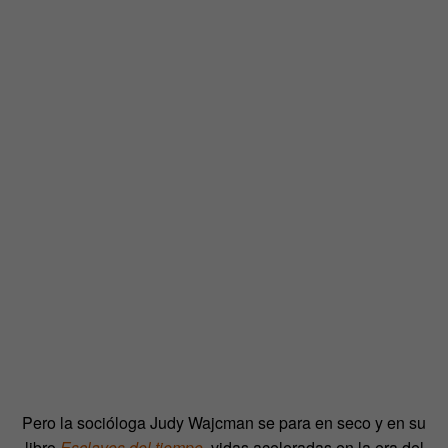
Pero la socióloga Judy Wajcman se para en seco y en su
libro
Esclavos del tiempo
, vidas aceleradas en la era del