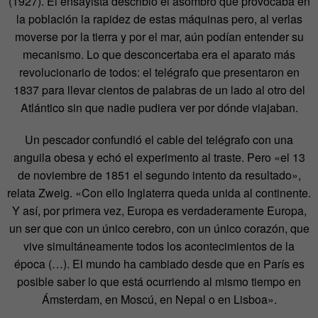
(1927). El ensayista describió el asombro que provocaba en
la población la rapidez de estas máquinas pero, al verlas
moverse por la tierra y por el mar, aún podían entender su
mecanismo. Lo que desconcertaba era el aparato más
revolucionario de todos: el telégrafo que presentaron en
1837 para llevar cientos de palabras de un lado al otro del
Atlántico sin que nadie pudiera ver por dónde viajaban.
Un pescador confundió el cable del telégrafo con una
anguila obesa y echó el experimento al traste. Pero «el 13
de noviembre de 1851 el segundo intento da resultado»,
relata Zweig. «Con ello Inglaterra queda unida al continente.
Y así, por primera vez, Europa es verdaderamente Europa,
un ser que con un único cerebro, con un único corazón, que
vive simultáneamente todos los acontecimientos de la
época (…). El mundo ha cambiado desde que en París es
posible saber lo que está ocurriendo al mismo tiempo en
Ámsterdam, en Moscú, en Nepal o en Lisboa».