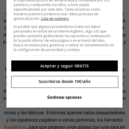
el dispositivo) podrá ser almacenada y consultada por 205
partners y compartida con ellos, o bien usada
literalmente dinero, y cuando el tiempo es dinero, más
específicamente por este sitio. Tanto nosotros como
deprisa significa mejor», explica Wajcman. En la era de la
nuestros partners podemos usar datos precisos de
geolocalización.
Lista de partners
.
agricultura y de la artesanía, el trabajo se guiaba más por la
Es posible que algunos proveedores traten tus datos
luz, el clima y la naturaleza. Pero la llegada de los motores
personales en virtud de un interés legítimo, algo a lo que
de vapor provocó un giro en la historia de la humanidad que
puedes oponerte gestionando tus opciones a continuación.
En la parte inferior de esta página o en el menú del sitio,
transformó el planeta en una bola llena de humos, fábricas y
busca un enlace para gestionar o retirar el consentimiento en
premuras.
la configuración de privacidad y cookies.
La ética puritana apretó aún más la prisa. El historiador
Aceptar y seguir GRATIS
Edward Thompson contó en su libro
Time, Work-Discipline
and Industrial Capitalism
que en las factorías británicas se
Suscribirse desde 10€/año
extendió la idea de que no debía malgastarse el tiempo ni
tirarlo por la ventana. En aquel siglo XIX lo que tiraban a las
ventanas eran guisantes o piedras pequeñas para despertar
Gestionar opciones
a los obreros que tenían que acudir a sus puestos en las
minas y las fábricas. Entonces apenas había despertadores
y los capataces pagaban a varias personas, los llamados
knocker-up
, para que pegaran unos golpes con una vara en