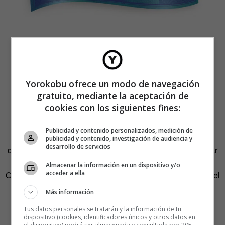
EL PASADO
Más prisa => más pasta
Yorokobu ofrece un modo de navegación
El tiempo salió por patas cuando lo
gratuito, mediante la aceptación de
cookies con los siguientes fines:
mercantilizaron
Publicidad y contenido personalizados, medición de
Nunca se dio tanta importancia al tiempo como el día que
publicidad y contenido, investigación de audiencia y
desarrollo de servicios
descubrieron que reducirlo resultaba muy rentable. Achicar
los periodos de producción agrandaba las ganancias.
Almacenar la información en un dispositivo y/o
acceder a ella
Ocurrió durante la Revolución industrial y desde entonces el
capitalismo se empeñó en acelerar el tiempo y reducir el
Más información
espacio en una «aldea global».
Tus datos personales se tratarán y la información de tu
dispositivo (cookies, identificadores únicos y otros datos en
Ya lo advirtió Karl Marx. «En el capitalismo, el tiempo es