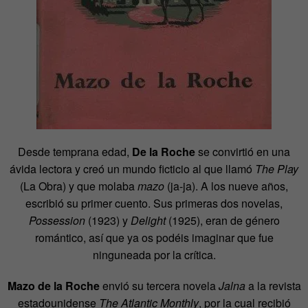
Desde temprana edad,
De la Roche
se convirtió en una
ávida lectora y creó un mundo ficticio al que llamó
The Play
(La Obra) y que molaba
mazo
(ja-ja). A los nueve años,
escribió su primer cuento. Sus primeras dos novelas,
Possession
(1923) y
Delight
(1925), eran de género
romántico, así que ya os podéis imaginar que fue
ninguneada por la crítica.
Mazo
de la Roche
envió su tercera novela
Jalna
a la revista
estadounidense
The Atlantic Monthly
, por la cual recibió