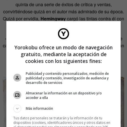
quinta de una serie de éxitos de crítica y ventas,
convirtiéndose quizá en el autor más admirado de su época.
Quizá por envidia,
Hemingway
cargó las tintas contra él con
estas ácidas palabras:
«Si yo escribiera de forma tan torpe y asquerosa como ese
capullo de pecas, podría escribir cinco mil palabras al día un
Yorokobu ofrece un modo de navegación
año sí y otro también».
gratuito, mediante la aceptación de
cookies con los siguientes fines:
Cosmo Hamilton
Publicidad y contenido personalizados, medición de
publicidad y contenido, investigación de audiencia y
desarrollo de servicios
Almacenar la información en un dispositivo y/o
acceder a ella
Más información
Tus datos personales se tratarán y la información de tu
dispositivo (cookies, identificadores únicos y otros datos en