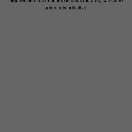
algunos de ellos (muchos de estos mujeres) con cierto
ánimo reivindicativo.