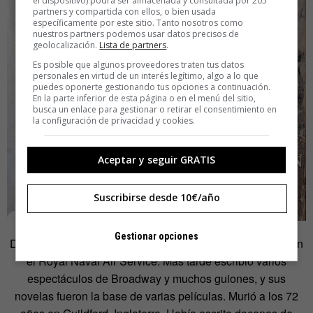
el dispositivo) podrá ser almacenada y consultada por 205
partners y compartida con ellos, o bien usada
específicamente por este sitio. Tanto nosotros como
nuestros partners podemos usar datos precisos de
geolocalización.
Lista de partners
.
Es posible que algunos proveedores traten tus datos
personales en virtud de un interés legítimo, algo a lo que
puedes oponerte gestionando tus opciones a continuación.
En la parte inferior de esta página o en el menú del sitio,
busca un enlace para gestionar o retirar el consentimiento en
la configuración de privacidad y cookies.
Aceptar y seguir GRATIS
Suscribirse desde 10€/año
Gestionar opciones
Durante la Primera Guerra Mundial,
Cosmo
fue teniente en
el Royal Naval Air Service. Más tarde escribió varios
espectáculos de Broadway y muchos guiones, y sus
novelas fueron la base de varias películas. Murió a los 72