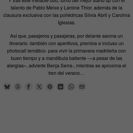
Y tras este inefable dúo, turno del mejor
stand up
con el
talento de Pablo Meixe y Lamine Thior, además de la
clausura exclusiva con las poliédricas Silvia Abril y Carolina
Iglesias.
Así que, pasajeros y pasajeras, por delante asoma un
itinerario -también con aperitivos, premios e incluso un
photocall temático- para vivir la primavera madrileña con
buen tiempo y a mandíbula batiente –«a pesar de las
alergias», advierte Benja Serra-, mientras se aproxima el
tren del verano…