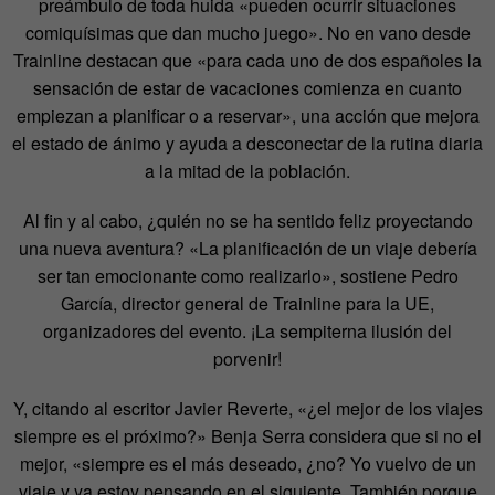
preámbulo de toda huida «pueden ocurrir situaciones
comiquísimas que dan mucho juego». No en vano desde
Trainline destacan que «para cada uno de dos españoles la
sensación de estar de vacaciones comienza en cuanto
empiezan a planificar o a reservar», una acción que mejora
el estado de ánimo y ayuda a desconectar de la rutina diaria
a la mitad de la población.
Al fin y al cabo, ¿quién no se ha sentido feliz proyectando
una nueva aventura? «La planificación de un viaje debería
ser tan emocionante como realizarlo», sostiene Pedro
García, director general de Trainline para la UE,
organizadores del evento. ¡La sempiterna ilusión del
porvenir!
Y, citando al escritor Javier Reverte, «¿el mejor de los viajes
siempre es el próximo?» Benja Serra considera que si no el
mejor, «siempre es el más deseado, ¿no? Yo vuelvo de un
viaje y ya estoy pensando en el siguiente. También porque