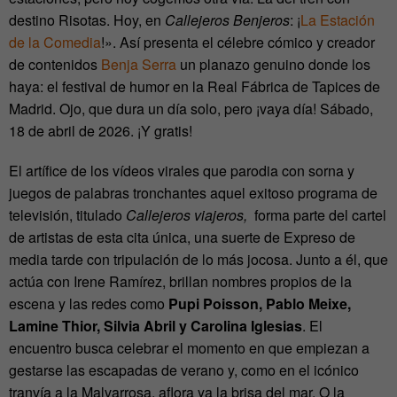
destino Risotas. Hoy, en
Callejeros Benjeros
: ¡
La Estación
de la Comedia
!». Así presenta el célebre cómico y creador
de contenidos
Benja Serra
un planazo genuino donde los
haya: el festival de humor en la Real Fábrica de Tapices de
Madrid. Ojo, que dura un día solo, pero ¡vaya día! Sábado,
18 de abril de 2026. ¡Y gratis!
El artífice de los vídeos virales que parodia con sorna y
juegos de palabras tronchantes aquel exitoso programa de
televisión, titulado
Callejeros viajeros,
forma parte del cartel
de artistas de esta cita única, una suerte de Expreso de
media tarde con tripulación de lo más jocosa. Junto a él, que
actúa con Irene Ramírez, brillan nombres propios de la
escena y las redes como
Pupi Poisson, Pablo Meixe,
Lamine Thior, Silvia Abril y Carolina Iglesias
. El
encuentro busca celebrar el momento en que empiezan a
gestarse las escapadas de verano y, como en el icónico
tranvía a la Malvarrosa, aflora ya la brisa del mar. O la