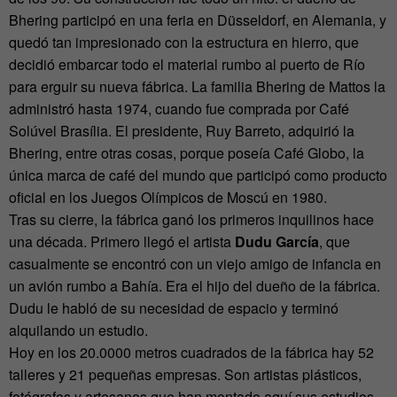
Bhering participó en una feria en Düsseldorf, en Alemania, y
quedó tan impresionado con la estructura en hierro, que
decidió embarcar todo el material rumbo al puerto de Río
para erguir su nueva fábrica. La familia Bhering de Mattos la
administró hasta 1974, cuando fue comprada por Café
Solúvel Brasília. El presidente, Ruy Barreto, adquirió la
Bhering, entre otras cosas, porque poseía Café Globo, la
única marca de café del mundo que participó como producto
oficial en los Juegos Olímpicos de Moscú en 1980.
Tras su cierre, la fábrica ganó los primeros inquilinos hace
una década. Primero llegó el artista
Dudu García
, que
casualmente se encontró con un viejo amigo de infancia en
un avión rumbo a Bahía. Era el hijo del dueño de la fábrica.
Dudu le habló de su necesidad de espacio y terminó
alquilando un estudio.
Hoy en los 20.0000 metros cuadrados de la fábrica hay 52
talleres y 21 pequeñas empresas. Son artistas plásticos,
fotógrafos y artesanos que han montado aquí sus estudios,