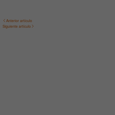
Anterior artículo
Navegación
Siguiente artículo
de
entradas