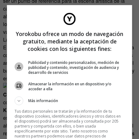
ser un punto de referencia para la escena artística de la
capital rusa, también funciona como polo comercial
alternativo. Su terraza es muy cotizada entre los hipsters y
los expats que viven en Moscú y en el patio acontecen
varios eventos culturales, como el Festival de Cine
Yorokobu ofrece un modo de navegación
Latinoamericano.
gratuito, mediante la aceptación de
En España también hay una fabrica de chocolate habilitada
cookies con los siguientes fines:
como centro cultural. Está en Zaragoza y da cobijo a varios
artistas. La antigua fábrica de chocolates
Zorraquino
, en el
Publicidad y contenido personalizados, medición de
publicidad y contenido, investigación de audiencia y
barrio de Jesús, es un centro de creación, local de ensayo y
desarrollo de servicios
espacio para distintas actividades creativas.
Almacenar la información en un dispositivo y/o
acceder a ella
Carla Giampaolo
, actriz milanesa, pintora, trapecista,
Más información
coreógrafa, diseñadora y doctora en Ciencias Naturales, y
Karlos Herrero,
donostiarra, titiritero, director de teatro y
Tus datos personales se tratarán y la información de tu
dispositivo (cookies, identificadores únicos y otros datos en
escenógrafo, se encargaron de la reestructuración, hace
el dispositivo) podrá ser almacenada y consultada por 205
ahora cuatro años. Las obras duraron un año, todo 2011. El
partners y compartida con ellos, o bien usada
específicamente por este sitio. Tanto nosotros como
resultado: una sala principal de unos 150 metros cuadrados
nuestros partners podemos usar datos precisos de