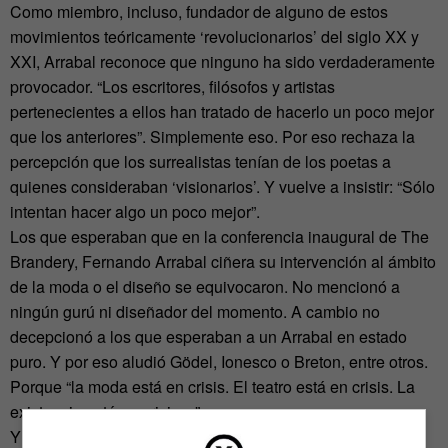
Como miembro, incluso, fundador de alguno de estos
movimientos teóricamente ‘revolucionarios’ del siglo XX y
XXI, Arrabal reconoce que ninguno ha sido verdaderamente
provocador. “Los escritores, filósofos y artistas
pertenecientes a ellos han tratado de hacerlo un poco mejor
que los anteriores”. Simplemente eso. Por eso rechaza la
percepción que los surrealistas tenían de los poetas a
quienes consideraban ‘visionarios’. Y vuelve a insistir: “Sólo
intentan hacer algo un poco mejor”.
Los que esperaban que en la conferencia inaugural de The
Brandery, Fernando Arrabal ciñera su intervención al ámbito
de la moda o el diseño se equivocaron. No mencionó a
ningún gurú ni diseñador del momento. A cambio no
decepcionó a los que esperaban a un Arrabal en estado
puro. Y por eso aludió Gödel, Ionesco o Breton, entre otros.
Porque “la moda está en crisis. El teatro está en crisis. La
existencia está en crisis…”.
Y como ‘avatar del siglo XX y XXI’ (tal como lo presentó el