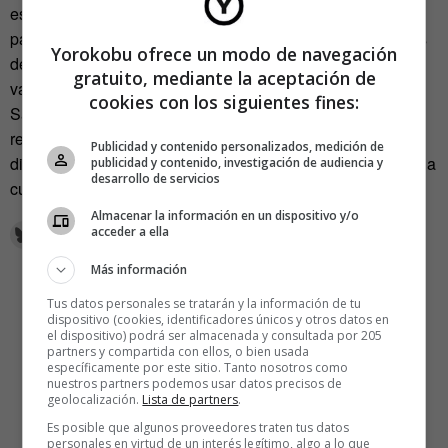
escritor y editor Raúl Herrero) también tiró de autobiografía
para cerrar su intervención. Para ello retrocedió a sus años
Yorokobu ofrece un modo de navegación
de encarcelamiento durante la dictadura franquista cuando
gratuito, mediante la aceptación de
varios de sus amigos intercedieron por él. Uno de ellos fue
cookies con los siguientes fines:
Samuel Beckett, quien, según el propio Arrabal, no se
refería sólo a él sino a todos ‘ustedes, los poetas’ cuando
Publicidad y contenido personalizados, medición de
dijo: “Es mucho lo que tiene que sufrir un poeta para amar la
publicidad y contenido, investigación de audiencia y
desarrollo de servicios
cultura. No añadan nada más a su dolor”.
Almacenar la información en un dispositivo y/o
acceder a ella
Más información
Tus datos personales se tratarán y la información de tu
dispositivo (cookies, identificadores únicos y otros datos en
el dispositivo) podrá ser almacenada y consultada por 205
partners y compartida con ellos, o bien usada
específicamente por este sitio. Tanto nosotros como
nuestros partners podemos usar datos precisos de
geolocalización.
Lista de partners
.
Es posible que algunos proveedores traten tus datos
personales en virtud de un interés legítimo, algo a lo que