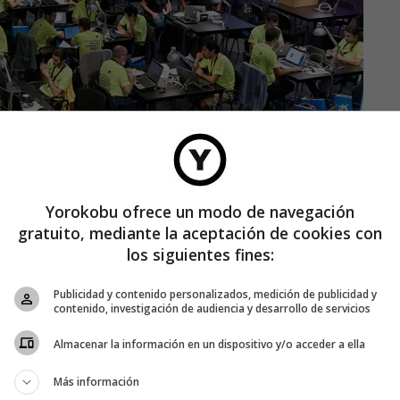
Yorokobu ofrece un modo de navegación
gratuito, mediante la aceptación de cookies con
los siguientes fines:
to:
24 horas para idear, diseñar y desarrollar nuevas
Publicidad y contenido personalizados, medición de publicidad y
 nuevos servicios bancarios para dispositivos móviles
contenido, investigación de audiencia y desarrollo de servicios
Almacenar la información en un dispositivo y/o acceder a ella
de aplicaciones móviles de cualquier país están llamados a
 organiza la entidad financiera con el apoyo del centro
Más información
tre dos y cuatro personas dispuestas a asumir el reto. Eso sí,