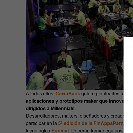
A todos ellos,
CaixaBank
quiere plantearles un re
aplicaciones y prototipos maker
que innoven en
dirigidos a Millennials
.
Desarrolladores, makers, diseñadores y creadores 
participar en la
5ª edición de la FinAppsParty
que
tecnológico
Eurecat
. Deberán formar equipos de en