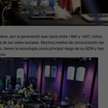
dios, son la generación que nació entre 1980 y 1997, cívica,
s de las redes sociales. Muchos medios de comunicación les
mo, tienen la tecnología como principal rasgo de su ADN y han
nto.