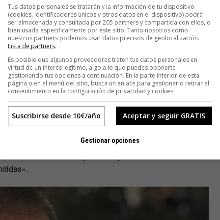
Tus datos personales se tratarán y la información de tu dispositivo
rid.
(cookies, identificadores únicos y otros datos en el dispositivo) podrá
ser almacenada y consultada por 205 partners y compartida con ellos, o
bien usada específicamente por este sitio. Tanto nosotros como
numeraciones de todo tipo como, por ejemplo, una lista de lo
nuestros partners podemos usar datos precisos de geolocalización.
Lista de partners
.
le»:
Es posible que algunos proveedores traten tus datos personales en
virtud de un interés legítimo, algo a lo que puedes oponerte
gestionando tus opciones a continuación. En la parte inferior de esta
página o en el menú del sitio, busca un enlace para gestionar o retirar el
consentimiento en la configuración de privacidad y cookies.
Suscribirse desde 10€/año
Aceptar y seguir GRATIS
Gestionar opciones
, como esta: «En las cajas tiene que haber de todo.
ndidas».