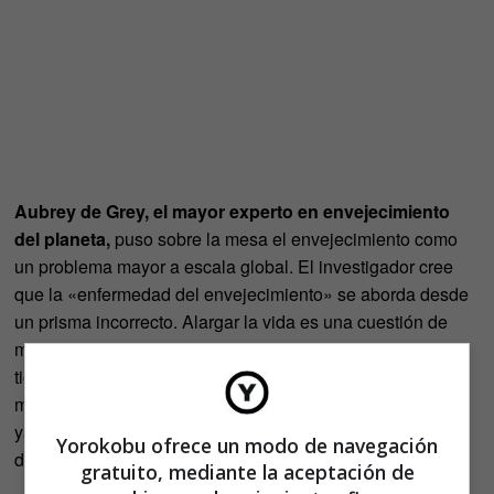
Aubrey de Grey, el mayor experto en envejecimiento
del planeta,
puso sobre la mesa el envejecimiento como
un problema mayor a escala global. El investigador cree
que la «enfermedad del envejecimiento» se aborda desde
un prisma incorrecto. Alargar la vida es una cuestión de
mantenimiento y no de reparación. «Los más mayores
tienen el mismo derecho a curarse que los jóvenes. La
mayor parte del esfuerzo se concentra en eliminar el daño
ya hecho. Lo que debemos evitar en la gerontología es el
Yorokobu ofrece un modo de navegación
deterioro del organismo», señaló.
gratuito, mediante la aceptación de