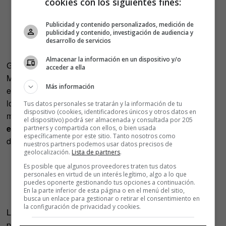
cookies con los siguientes fines:
Publicidad y contenido personalizados, medición de
publicidad y contenido, investigación de audiencia y
desarrollo de servicios
Almacenar la información en un dispositivo y/o
Giuseppe Battaglia es químico y experto en Biónica
acceder a ella
Molecular. Su manera de derrotar a la enfermedad se
Más información
enfoca en la exploración de nuevos caminos que hagan
los tratamientos más específicos, más personalizados y
Tus datos personales se tratarán y la información de tu
dispositivo (cookies, identificadores únicos y otros datos en
mucho más eficaces.
¿Podría haber un tratamiento
el dispositivo) podrá ser almacenada y consultada por 205
específico para cada persona?
«Sí, todos somos
partners y compartida con ellos, o bien usada
específicamente por este sitio. Tanto nosotros como
diferentes y tenemos diferentes necesidades».
nuestros partners podemos usar datos precisos de
geolocalización.
Lista de partners
.
Es posible que algunos proveedores traten tus datos
personales en virtud de un interés legítimo, algo a lo que
puedes oponerte gestionando tus opciones a continuación.
En la parte inferior de esta página o en el menú del sitio,
busca un enlace para gestionar o retirar el consentimiento en
la configuración de privacidad y cookies.
Lorna Ross es Directora de Diseño de la Clínica Mayo, el
primer hospital del mundo que integra entre sus