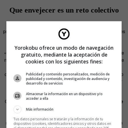
Que envejecer es un reto colectivo
¿Realmente queremos ser inmortales? La duda se disipó
pronto. Lo que realmente nos debería preocupar y ocupar es
envejecer mejor. La demógrafa e investigadora del
CSIC
Dolores Puga
concretó el reto en la necesidad de
Yorokobu ofrece un modo de navegación
«reducir los años de mala calidad de vida antes del final de
gratuito, mediante la aceptación de
nuestros días». «La duración media de vida con pérdida de
cookies con los siguientes fines:
autonomía son cuatro años hasta el final de la vida. El
objetivo es comprimir esos años todo lo que se pueda». Lo
Publicidad y contenido personalizados, medición de
publicidad y contenido, investigación de audiencia y
importante no es cumplir más, sino cumplirlos de la mejor
desarrollo de servicios
manera.
Almacenar la información en un dispositivo y/o
acceder a ella
Otro de los presentes en el escenario, el
influencer
Roque
Star
, habló desde la experiencia de quien lleva toda su
Más información
corta vida (18 años) de quirófano en quirófano. Haber
Tus datos personales se tratarán y la información de tu
nacido con parálisis cerebral no le ha restado nunca ni un
dispositivo (cookies, identificadores únicos y otros datos en