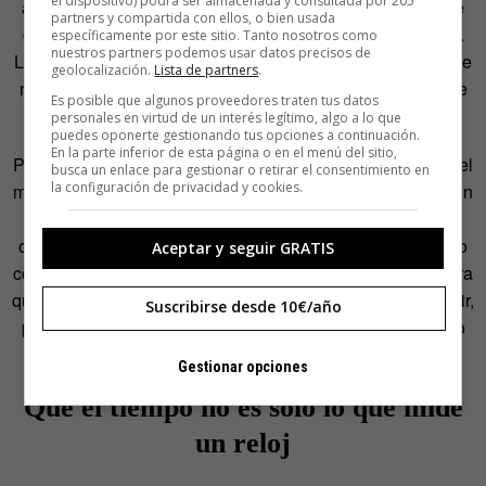
el dispositivo) podrá ser almacenada y consultada por 205
ápice de las ganas de seguir viviendo. De hecho, dice, se
partners y compartida con ellos, o bien usada
considera «
un vividor,
en el buen sentido de la palabra».
específicamente por este sitio. Tanto nosotros como
nuestros partners podemos usar datos precisos de
Los aplausos al joven gallego fueron, seguramente, los que
geolocalización.
Lista de partners
.
más decibelios alcanzaron en el auditorio durante el fin de
Es posible que algunos proveedores traten tus datos
semana.
personales en virtud de un interés legítimo, algo a lo que
puedes oponerte gestionando tus opciones a continuación.
En la parte inferior de esta página o en el menú del sitio,
Por su parte, la escaladora
Josune Bereziartu
desmontó el
busca un enlace para gestionar o retirar el consentimiento en
la configuración de privacidad y cookies.
mito de la voluntad vacía. «Te mueve el corazón. Sin pasión
no hay motor». Para ella, la longevidad activa no es una
cuestión de
machacarse
, sino de encontrar un vínculo vivo
Aceptar y seguir GRATIS
con lo que haces. Y en cuanto a lo de la inmortalidad, ¿para
qué? ¿Quién quiere ser consciente de que nunca va a morir,
Suscribirse desde 10€/año
pase lo que pase? Porque para ella, «el estrés, entendido
como incertidumbre, es lo que nos da la vida».
Gestionar opciones
Que el tiempo no es solo lo que mide
un reloj