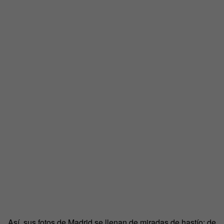
Así, sus fotos de Madrid se llenan de miradas de hastío; de