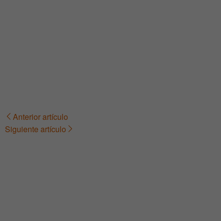
Anterior artículo
Navegación
Siguiente artículo
de
entradas