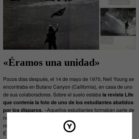
«Éramos una unidad»
Pocos días después, el 14 de mayo de 1970, Neil Young se
encontraba en Butano Canyon (California), en casa de uno
de sus colaboradores. Sobre el suelo estaba
la revista Life
que contenía la foto de uno de los estudiantes abatidos
por los disparos.
«Aquellos estudiantes formaban parte de
nuestro público. Tocábamos para ellos. Era nuestro
movimiento, nuestra cultura, la generación Woodstock.
Éramos una unidad. El vínculo entre los músicos y las