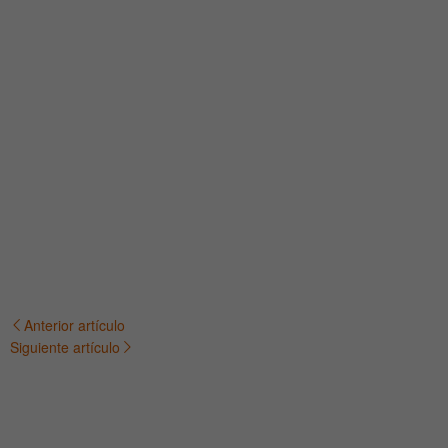
Anterior artículo
Navegación
Siguiente artículo
de
entradas