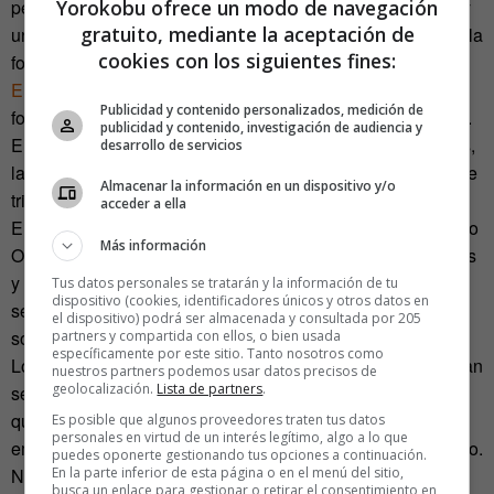
Yorokobu ofrece un modo de navegación
personas de esa cultura era muy personal; estábamos muy
gratuito, mediante la aceptación de
unidos a los estudiantes, los hippies y los pacifistas. Aquella
cookies con los siguientes fines:
fotografía nos hirió en lo más profundo», explica Young en
El Sueño de un Hippie
, su autobiografía. «Al ver esa
Publicidad y contenido personalizados, medición de
fotografía reflexionamos por primera vez sobre lo sucedido.
publicidad y contenido, investigación de audiencia y
En aquella época, antes de Internet y de las redes sociales,
desarrollo de servicios
las cosas eran muy distintas. Nos invadió una sensación de
Almacenar la información en un dispositivo y/o
tristeza e incredulidad».
acceder a ella
En ese mismo momento, Young cogió la guitarra y compuso
Más información
Ohio. Al día siguiente grabó la canción justo a Crosby, Stills
y Nash.
David Crosby terminó la grabación llorando
,
Tus datos personales se tratarán y la información de tu
dispositivo (cookies, identificadores únicos y otros datos en
según el propio Neil Young. En una semana estaba
el dispositivo) podrá ser almacenada y consultada por 205
sonando en las radios. «Todas las emisoras ponían Ohi».
partners y compartida con ellos, o bien usada
específicamente por este sitio. Tanto nosotros como
Los programadores no censuraron nada. Ni siquiera existían
nuestros partners podemos usar datos precisos de
geolocalización.
Lista de partners
.
servicios de programación; los pinchadiscos ponían lo que
querían en las emisoras de FM». No ocurría así en las
Es posible que algunos proveedores traten tus datos
personales en virtud de un interés legítimo, algo a lo que
emisoras de AM de la nación. «En la FM estábamos a salvo.
puedes oponerte gestionando tus opciones a continuación.
En la parte inferior de esta página o en el menú del sitio,
No había represalias por parte del Gobierno. La libertad de
busca un enlace para gestionar o retirar el consentimiento en