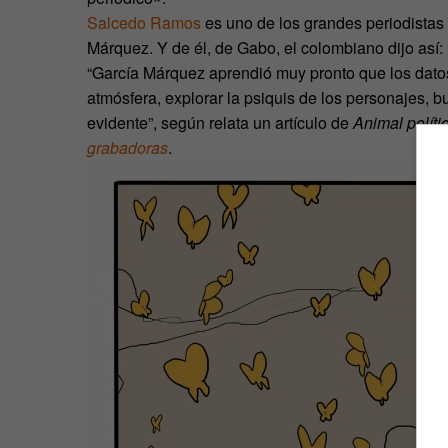
Salcedo Ramos
es uno de los grandes periodistas l
Márquez. Y de él, de Gabo, el colombiano dijo así:
“García Márquez aprendió muy pronto que los datos
atmósfera, explorar la psiquis de los personajes, b
evidente”, según relata un artículo de
Animal políti
grabadoras
.