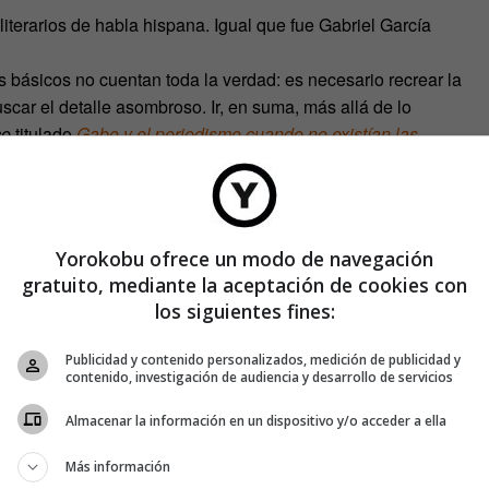
iterarios de habla hispana. Igual que fue Gabriel García
 básicos no cuentan toda la verdad: es necesario recrear la
uscar el detalle asombroso. Ir, en suma, más allá de lo
co
titulado
Gabo y el periodismo cuando no existían las
Yorokobu ofrece un modo de navegación
gratuito, mediante la aceptación de cookies con
los siguientes fines:
Publicidad y contenido personalizados, medición de publicidad y
contenido, investigación de audiencia y desarrollo de servicios
Almacenar la información en un dispositivo y/o acceder a ella
Más información