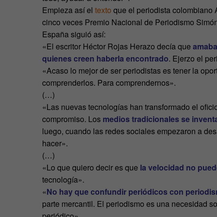
Empieza así el
texto
que el periodista colombiano 
cinco veces Premio Nacional de Periodismo Simón 
España siguió así:
«El escritor Héctor Rojas Herazo decía que
amaba 
quienes creen haberla encontrado
. Ejerzo el p
«Acaso lo mejor de ser periodistas es tener la opo
comprenderlos. Para comprendernos».
(…)
«Las nuevas tecnologías han transformado el oficio
compromiso. Los
medios tradicionales se invent
luego, cuando las redes sociales empezaron a desa
hacer».
(…)
«Lo que quiero decir es que
la velocidad no puede
tecnología».
«
No hay que confundir periódicos con periodi
parte mercantil. El periodismo es una necesidad so
periódico».