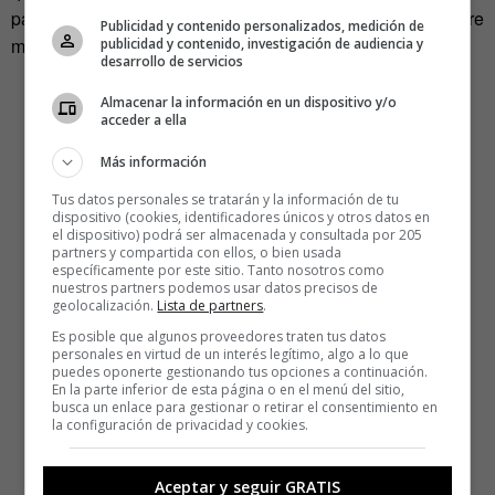
participar en los juegos está bien, pero ganar, ganar siempre
Publicidad y contenido personalizados, medición de
mola más, sobre todo, si has jugado de forma perfecta.
publicidad y contenido, investigación de audiencia y
desarrollo de servicios
Almacenar la información en un dispositivo y/o
acceder a ella
Más información
Tus datos personales se tratarán y la información de tu
dispositivo (cookies, identificadores únicos y otros datos en
el dispositivo) podrá ser almacenada y consultada por 205
partners y compartida con ellos, o bien usada
específicamente por este sitio. Tanto nosotros como
nuestros partners podemos usar datos precisos de
geolocalización.
Lista de partners
.
Es posible que algunos proveedores traten tus datos
personales en virtud de un interés legítimo, algo a lo que
puedes oponerte gestionando tus opciones a continuación.
En la parte inferior de esta página o en el menú del sitio,
busca un enlace para gestionar o retirar el consentimiento en
la configuración de privacidad y cookies.
Aceptar y seguir GRATIS