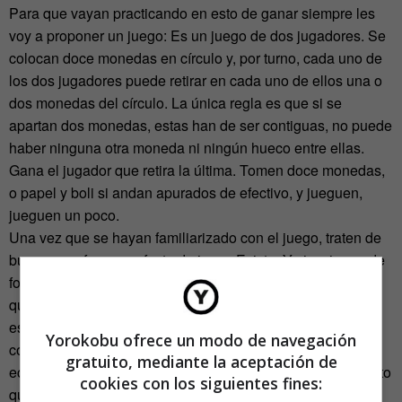
Para que vayan practicando en esto de ganar siempre les
voy a proponer un juego: Es un juego de dos jugadores. Se
colocan doce monedas en círculo y, por turno, cada uno de
los dos jugadores puede retirar en cada uno de ellos una o
dos monedas del círculo. La única regla es que si se
apartan dos monedas, estas han de ser contiguas, no puede
haber ninguna otra moneda ni ningún hueco entre ellas.
Gana el jugador que retira la última. Tomen doce monedas,
o papel y boli si andan apurados de efectivo, y jueguen,
jueguen un poco.
Una vez que se hayan familiarizado con el juego, traten de
buscar una forma perfecta de jugar. Existe. Y si se juega de
forma perfecta, el segundo jugador siempre gana, haga lo
que haga el primero. ¿Se ven capaces de encontrar esa
estrategia ganadora? Esto también son matemáticas, tanto
Yorokobu ofrece un modo de navegación
como calcular integrales, derivadas o resolver sistemas de
gratuito, mediante la aceptación de
ecuaciones. Porque las matemáticas son más razonamiento
cookies con los siguientes fines:
que cálculo, más creatividad que algoritmo… y porque