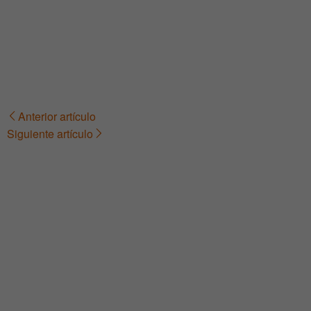
Anterior artículo
Navegación
Siguiente artículo
de
entradas