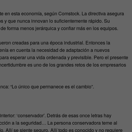
te en esta economía, según Comstock. La directiva asegura
s y que nunca innovan lo suficientemente rápido. Su
e de forma menos jerárquica y confiar más en los equipos.
ueron creadas para una época industrial. Entonces la
e tenía en cuenta la necesidad de adaptación a nuevos
ara esperar una vida ordenada y previsible. Pero el presente
 incertidumbre es uno de los grandes retos de los empresarios
unca: “Lo único que permanece es el cambio”.
terior: ‘conservador’. Detrás de esas once letras hay
cción a la seguridad… La persona conservadora teme al
 Allí se siente seguro. Allí todo es conocido y no requiere