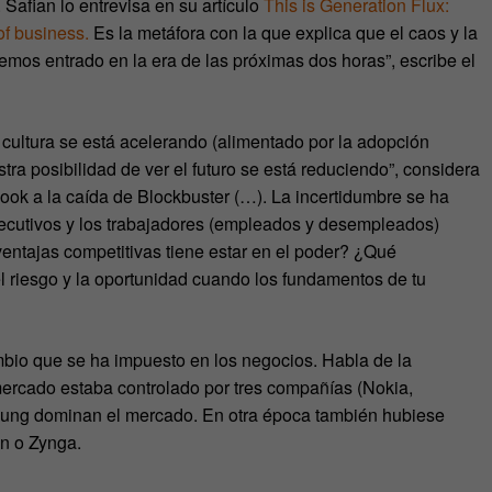
. Safian lo entrevisa en su artículo
This is Generation Flux:
of business.
Es la metáfora con la que explica que el caos y la
mos entrado en la era de las próximas dos horas”, escribe el
 cultura se está acelerando (alimentado por la adopción
tra posibilidad de ver el futuro se está reduciendo”, considera
ook a la caída de Blockbuster (…). La incertidumbre se ha
jecutivos y los trabajadores (empleados y desempleados)
entajas competitivas tiene estar en el poder? ¿Qué
riesgo y la oportunidad cuando los fundamentos de tu
mbio que se ha impuesto en los negocios. Habla de la
 mercado estaba controlado por tres compañías (Nokia,
sung dominan el mercado. En otra época también hubiese
on o Zynga.