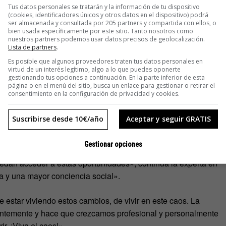
 instituciones (educativas, políticas, administrativas,
Tus datos personales se tratarán y la información de tu dispositivo
enas unas cuantas están preparadas para un era en la que
“la
(cookies, identificadores únicos y otros datos en el dispositivo) podrá
ser almacenada y consultada por 205 partners y compartida con ellos, o
rollar nuevas habilidades”.
bien usada específicamente por este sitio. Tanto nosotros como
nuestros partners podemos usar datos precisos de geolocalización.
Lista de partners
.
ra que tenemos que olvidar «el concepto ‘para toda la vida'».
Es posible que algunos proveedores traten tus datos personales en
 garantizarnos un proyecto profesional», especifica.
virtud de un interés legítimo, algo a lo que puedes oponerte
gestionando tus opciones a continuación. En la parte inferior de esta
página o en el menú del sitio, busca un enlace para gestionar o retirar el
o una realidad para todos aquellos que quieran demostrar su
consentimiento en la configuración de privacidad y cookies.
gente joven que lo tiene claro. Huyen del status quo y se
Y (do it yourself). No esperan nada de nadie, porque saben
Suscribirse desde 10€/año
Aceptar y seguir GRATIS
Gestionar opciones
 que todo esto se dé de forma natural, pero la tecnología
edan acceder a estas oportunidades», continúa la experta en
ia y una mayor conciencia social».
 estar viviendo estos cambios, de vivir en este caos. La
stantemente y hace que crezcamos profesional y personalmente
r. ¡Viva el caos!».