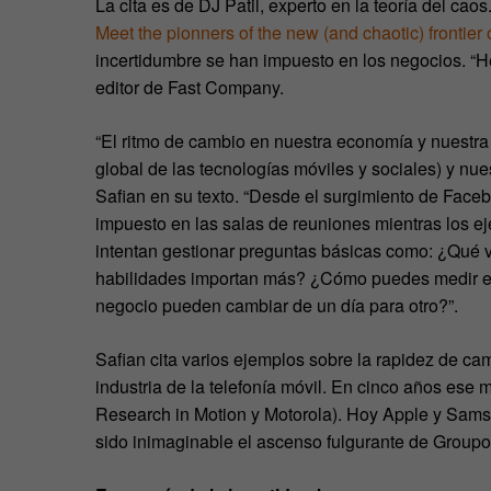
La cita es de DJ Patil, experto en la teoría del caos
Meet the pionners of the new (and chaotic) frontier 
incertidumbre se han impuesto en los negocios. “He
editor de Fast Company.
“El ritmo de cambio en nuestra economía y nuestra
global de las tecnologías móviles y sociales) y nues
Safian en su texto. “Desde el surgimiento de Faceb
impuesto en las salas de reuniones mientras los e
intentan gestionar preguntas básicas como: ¿Qué v
habilidades importan más? ¿Cómo puedes medir el 
negocio pueden cambiar de un día para otro?”.
Safian cita varios ejemplos sobre la rapidez de ca
industria de la telefonía móvil. En cinco años ese
Research in Motion y Motorola). Hoy Apple y Sam
sido inimaginable el ascenso fulgurante de Group