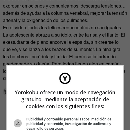
expresar emociones y comunicarnos, descarga tensiones…
además de ayudar a la columna vertebral, mejorar la tensión
arterial y la oxigenación de los pulmones.
En el vídeo, todos los felices reencuentros no son iguales.
La adolescente abraza a su ídolo, entre la risa y el llanto. El
exestudiante de piano encorva la espalda, sin creerse lo
que ve, y se lanza a los brazos de su mentor. La niña gira
los hombros, incrédula y tímida. El perro salta ladrando
alrededor de su dueña. Pero todos tienen algo en común:
los protagonistas ríen mostrando la mejor risa del mundo: la
sincera.
Yorokobu ofrece un modo de navegación
gratuito, mediante la aceptación de
cookies con los siguientes fines:
Publicidad y contenido personalizados, medición de
publicidad y contenido, investigación de audiencia y
desarrollo de servicios