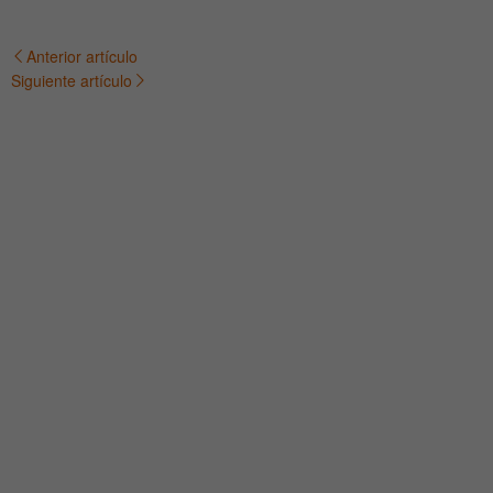
Anterior artículo
Navegación
Siguiente artículo
de
entradas