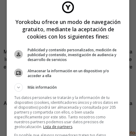
Yorokobu ofrece un modo de navegación
gratuito, mediante la aceptación de
cookies con los siguientes fines:
Publicidad y contenido personalizados, medición de
Mientras el agente Cooper está en la sala de espera —cuya
publicidad y contenido, investigación de audiencia y
lógica se nos escapa— su doble toma café y donuts y hace
desarrollo de servicios
el amor con una desesperada ama de casa. Este salto entre
Almacenar la información en un dispositivo y/o
un universo y otro permite a Lynch eludir engorrosas
acceder a ella
cuestiones: ¿Qué comen en la habitación roja? ¿A qué
Más información
dedican el tiempo libre sus vecinos?
Tus datos personales se tratarán y la información de tu
Atravesar como Alicia un mundo fantástico en busca de una
dispositivo (cookies, identificadores únicos y otros datos en
el dispositivo) podrá ser almacenada y consultada por 205
escapatoria también es una buena excusa para eludir
partners y compartida con ellos, o bien usada
específicamente por este sitio. Tanto nosotros como
cuestiones del día a día.
nuestros partners podemos usar datos precisos de
geolocalización.
Lista de partners
.
Es posible que algunos proveedores traten tus datos