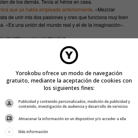
 bien de los demás. Tenía al héroe en casa.
nica que ya había empleado anteriormente
. «Mezclar
 trata de unir mis dos pasiones y creo que funciona muy bien
a. «Es una unión del mundo real y el de la imaginación».
Yorokobu ofrece un modo de navegación
gratuito, mediante la aceptación de cookies con
los siguientes fines:
Publicidad y contenido personalizados, medición de publicidad y
contenido, investigación de audiencia y desarrollo de servicios
Almacenar la información en un dispositivo y/o acceder a ella
Más información