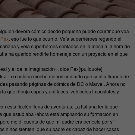
alguien devora cómics desde pequeña puede ocurrir que vea
 Pex
, eso fue lo que ocurrió. Veía superhéroes regando el
a mañana y veía superhéroes sentados en la mesa a la hora de
ulia ha querido rendirle homenaje con un proyecto en el que
al y el de la imaginación», dice Pex[/pullquote]
dez. Le costaba mucho menos contar lo que sentía tirando de
ardes pasando páginas de cómics de DC o Marvel. Ahora no
la que dibuja capas y antifaces, vehículos imposibles y
con esta ficción llena de aventuras. La italiana tenía que
 la que estudiaba -ahora está ampliando su formación en
 «pero me di cuenta de que mi padre era perfecto por sí
s niños sienten: que su padre es capaz de hacer cosas