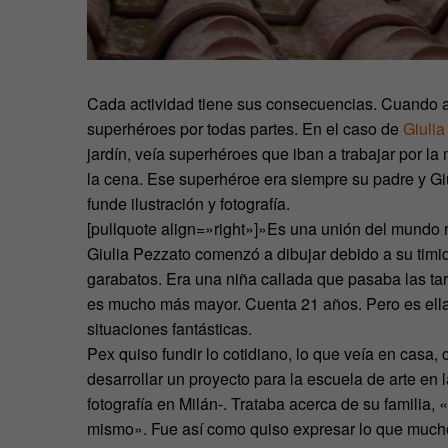
Cada actividad tiene sus consecuencias. Cuando 
superhéroes por todas partes. En el caso de
Giulia
jardín, veía superhéroes que iban a trabajar por l
la cena. Ese superhéroe era siempre su padre y Gi
funde ilustración y fotografía.
[pullquote align=»right»]»Es una unión del mundo re
Giulia Pezzato comenzó a dibujar debido a su timi
garabatos. Era una niña callada que pasaba las t
es mucho más mayor. Cuenta 21 años. Pero es ella 
situaciones fantásticas.
Pex quiso fundir lo cotidiano, lo que veía en casa, 
desarrollar un proyecto para la escuela de arte en
fotografía en Milán-. Trataba acerca de su familia,
mismo». Fue así como quiso expresar lo que mucho