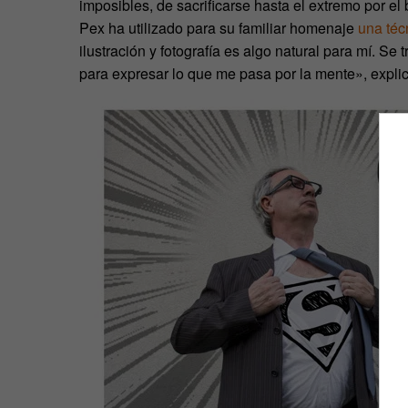
imposibles, de sacrificarse hasta el extremo por el
Pex ha utilizado para su familiar homenaje
una téc
ilustración y fotografía es algo natural para mí. Se
para expresar lo que me pasa por la mente», explic