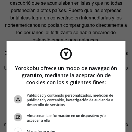
descubrió que se acumulaban en islas y que no todas
pertenecían a otros países. Puesto que las empresas
británicas lograron convertirse en intermediarias y los
norteamericanos no podían comprar guano directamente a
los peruanos, el fertilizante se había encarecido
ostensiblemente para entonces.
En 1852, varios barcos estadounidenses llegaron hasta las
islas Lobos para ocupar un territorio que, según Estados
Unidos, Perú no controlaba. Cuatro años después, Estados
Yorokobu ofrece un modo de navegación
gratuito, mediante la aceptación de
Unidos aprobó el Acta de Islas Guaneras, que le permitía
cookies con los siguientes fines:
apoderarse de la misma manera de otras islas que no
hubieran reclamado otros antes.
Publicidad y contenido personalizados, medición de
publicidad y contenido, investigación de audiencia y
desarrollo de servicios
Almacenar la información en un dispositivo y/o
Cada isla, cada roca y cada cayo al que llegaba un
acceder a ella
norteamericano, siempre que no estuviera ocupada por otro
gobierno ni vivieran en ella personas de otros países,
Más información