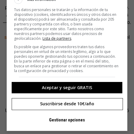
pasaba inmediatamente a ser de dominio estadounidense.
Tus datos personales se tratarán y la información de tu
Así fue como Estados Unidos se hizo con más de 70 islas
dispositivo (cookies, identificadores únicos y otros datos en
el dispositivo) podrá ser almacenada y consultada por 205
—hay quienes dicen que más de 100— del océano Pacífico.
partners y compartida con ellos, o bien usada
Las islas Baker, Howland, Palmira y Midway, entre otras,
específicamente por este sitio. Tanto nosotros como
nuestros partners podemos usar datos precisos de
siguen perteneciendo a Estados Unidos
desde la fiebre del
geolocalización.
Lista de partners
.
guano.
Es posible que algunos proveedores traten tus datos
personales en virtud de un interés legítimo, algo a lo que
puedes oponerte gestionando tus opciones a continuación.
Dos años después de la aprobación del Acta de Islas
En la parte inferior de esta página o en el menú del sitio,
Guaneras, Perú y Estados Unidos se enfrentaron por
busca un enlace para gestionar o retirar el consentimiento en
la configuración de privacidad y cookies.
aquellos excrementos tras la llegada de varias barcas
estadounidenses a las islas guaneras. El buque
gubernamental Tumbes las capturó, los capitanes fueron
Aceptar y seguir GRATIS
enjuiciados y sus barcas pasaron a formar parte de la
Marina peruana. Tras el revuelo mediático en Estados
Suscribirse desde 10€/año
Unidos a favor de Perú, Leopoldo I de Bélgica protagonizó
un arbitraje que dio la razón a Perú y Lincoln decidió que
Gestionar opciones
era mejor dejarlo así.