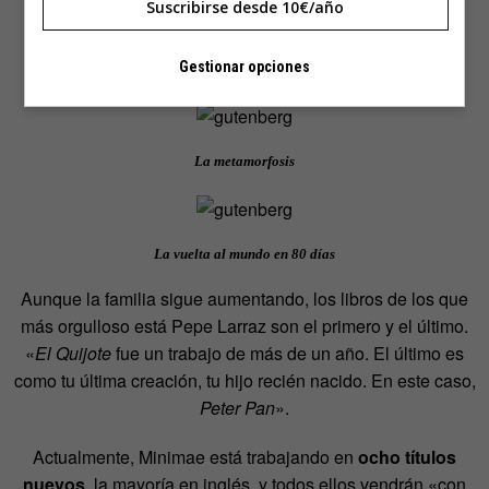
Suscribirse desde 10€/año
Gestionar opciones
Hamlet
La metamorfosis
La vuelta al mundo en 80 días
Aunque la familia sigue aumentando, los libros de los que
más orgulloso está Pepe Larraz son el primero y el último.
«
El Quijote
fue un trabajo de más de un año. El último es
como tu última creación, tu hijo recién nacido. En este caso,
Peter Pan
».
Actualmente, Minimae está trabajando en
ocho títulos
nuevos
, la mayoría en inglés, y todos ellos vendrán «con