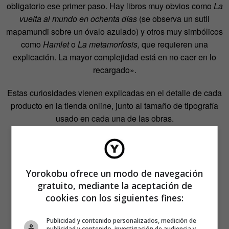
obligatorio ese primer paso. Hay libros muy obvios como
La
vuelta al mundo en ochenta días
(se observa un sutil
mapamundi sobre un óvalo azulado) y otros muy simbólicos
como
Hamlet
o
La metamorfosis,
que requieren una
explicación. La mayor complejidad está en no caer en lo
recargado».
Estas curiosidades vienen explicadas en el detalle de cada
producto en la tienda online, junto al tamaño de tipografía
usado en cada una de las obras.
Yorokobu ofrece un modo de navegación
gratuito, mediante la aceptación de
cookies con los siguientes fines:
Publicidad y contenido personalizados, medición de
publicidad y contenido, investigación de audiencia y