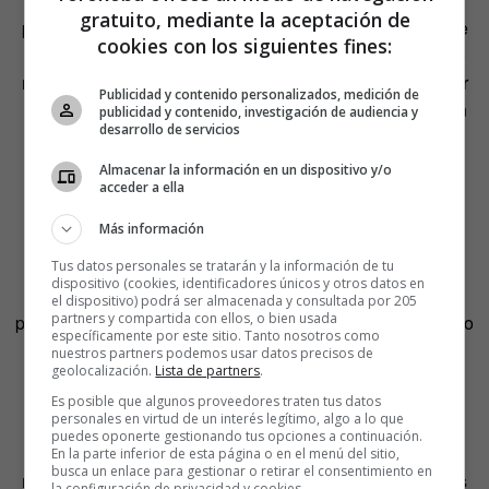
Pero es importante no olvidar que sentirse seguro para
gratuito, mediante la aceptación de
poder hablar y decir lo que uno piensa no implica sentirse
cookies con los siguientes fines:
cómodo. Hay muchas conversaciones incómodas que no
nos apetece tener, pero eso no significa que no pueda ser
Publicidad y contenido personalizados, medición de
una conversación donde no se pueda expresar la opinión
publicidad y contenido, investigación de audiencia y
desarrollo de servicios
libremente.
Almacenar la información en un dispositivo y/o
Para que se produzca un diálogo en igualdad de
acceder a ella
condiciones debemos tener en cuenta que no podemos
Más información
controlar lo que el otro diga, pero eso no implica que
ataquemos o huyamos si no estamos de acuerdo o
Tus datos personales se tratarán y la información de tu
dispositivo (cookies, identificadores únicos y otros datos en
interrumpamos sistemáticamente para anular a la otra
el dispositivo) podrá ser almacenada y consultada por 205
partners y compartida con ellos, o bien usada
persona. Todas estas tácticas son faltas de respeto y, por lo
específicamente por este sitio. Tanto nosotros como
tanto, no crean un ambiente de seguridad donde fluya el
nuestros partners podemos usar datos precisos de
geolocalización.
Lista de partners
.
diálogo.
Es posible que algunos proveedores traten tus datos
personales en virtud de un interés legítimo, algo a lo que
Para que se pueda tener una conversación es
puedes oponerte gestionando tus opciones a continuación.
imprescindible alinear objetivos y mantener un respeto
En la parte inferior de esta página o en el menú del sitio,
busca un enlace para gestionar o retirar el consentimiento en
mutuo. Y ese es el gran problema al que nos enfrentamos
la configuración de privacidad y cookies.