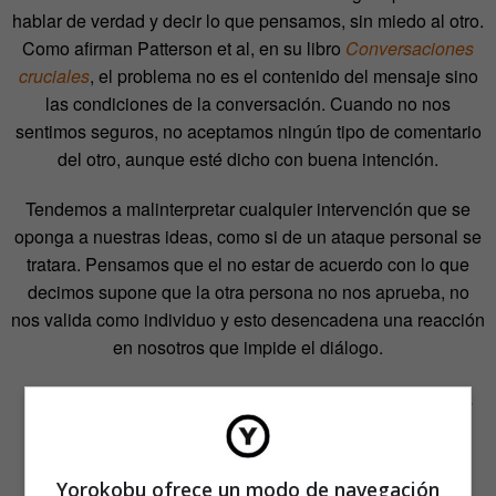
hablar de verdad y decir lo que pensamos, sin miedo al otro.
Como afirman Patterson et al, en su libro
Conversaciones
cruciales
, el problema no es el contenido del mensaje sino
las condiciones de la conversación. Cuando no nos
sentimos seguros, no aceptamos ningún tipo de comentario
del otro, aunque esté dicho con buena intención.
Tendemos a malinterpretar cualquier intervención que se
oponga a nuestras ideas, como si de un ataque personal se
tratara. Pensamos que el no estar de acuerdo con lo que
decimos supone que la otra persona no nos aprueba, no
nos valida como individuo y esto desencadena una reacción
en nosotros que impide el diálogo.
Sentirse seguro para poder hablar y decir lo
que uno piensa no implica sentirse cómodo
Yorokobu ofrece un modo de navegación