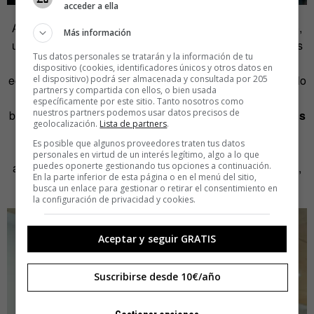
acceder a ella
A esta universidad irás a trabajar, a construirte un portfolio,
Más información
una identidad profesional y una forma propia de mirar. Más
Tus datos personales se tratarán y la información de tu
allá de los planes de estudio, lo que la define es su
dispositivo (cookies, identificadores únicos y otros datos en
ecosistema:
aulas abiertas, talleres equipados
con todo lo
el dispositivo) podrá ser almacenada y consultada por 205
partners y compartida con ellos, o bien usada
que necesitas para plasmar físicamente esas ideas que
específicamente por este sitio. Tanto nosotros como
nuestros partners podemos usar datos precisos de
bullen en tu cabeza,
estudios audiovisuales, laboratorios
geolocalización.
Lista de partners
.
digitales
… En UDIT los espacios están pensados para
Es posible que algunos proveedores traten tus datos
experimentar sin miedo a equivocarse
, y hacerlo,
personales en virtud de un interés legítimo, algo a lo que
puedes oponerte gestionando tus opciones a continuación.
además,
en comunidad
, a través de proyectos colectivos,
En la parte inferior de esta página o en el menú del sitio,
sesiones críticas y trabajos colaborativos.
busca un enlace para gestionar o retirar el consentimiento en
la configuración de privacidad y cookies.
Aceptar y seguir GRATIS
Suscribirse desde 10€/año