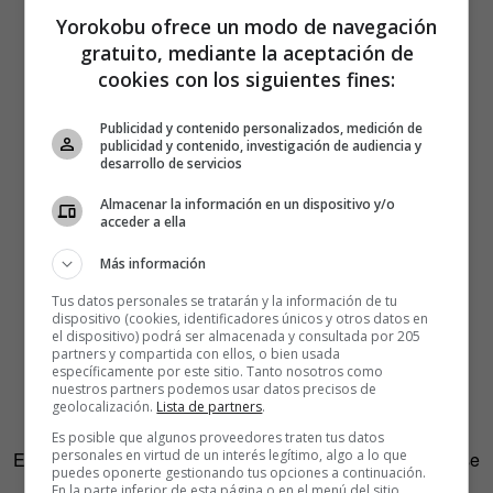
Yorokobu ofrece un modo de navegación
gratuito, mediante la aceptación de
cookies con los siguientes fines:
Publicidad y contenido personalizados, medición de
publicidad y contenido, investigación de audiencia y
desarrollo de servicios
Almacenar la información en un dispositivo y/o
acceder a ella
Más información
Tus datos personales se tratarán y la información de tu
dispositivo (cookies, identificadores únicos y otros datos en
el dispositivo) podrá ser almacenada y consultada por 205
partners y compartida con ellos, o bien usada
específicamente por este sitio. Tanto nosotros como
nuestros partners podemos usar datos precisos de
geolocalización.
Lista de partners
.
Es posible que algunos proveedores traten tus datos
personales en virtud de un interés legítimo, algo a lo que
Estos “gringos güeros (rubios)”, como el propio Kipchoge se
puedes oponerte gestionando tus opciones a continuación.
autocalifica al micrófono, no han temido cruzar el vecino
En la parte inferior de esta página o en el menú del sitio,