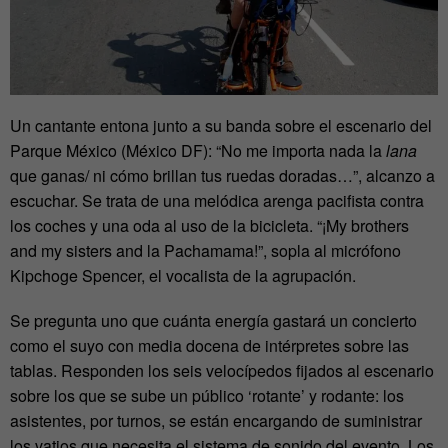
Un cantante entona junto a su banda sobre el escenario del
Parque México (México DF): “No me importa nada la
lana
que ganas/ ni cómo brillan tus ruedas doradas…”, alcanzo a
escuchar. Se trata de una melódica arenga pacifista contra
los coches y una oda al uso de la bicicleta. “¡My brothers
and my sisters and la Pachamama!”, sopla al micrófono
Kipchoge Spencer, el vocalista de la agrupación.
Se pregunta uno que cuánta energía gastará un concierto
como el suyo con media docena de intérpretes sobre las
tablas. Responden los seis velocípedos fijados al escenario
sobre los que se sube un público ‘rotante’ y rodante: los
asistentes, por turnos, se están encargando de suministrar
los vatios que necesita el sistema de sonido del evento. Los