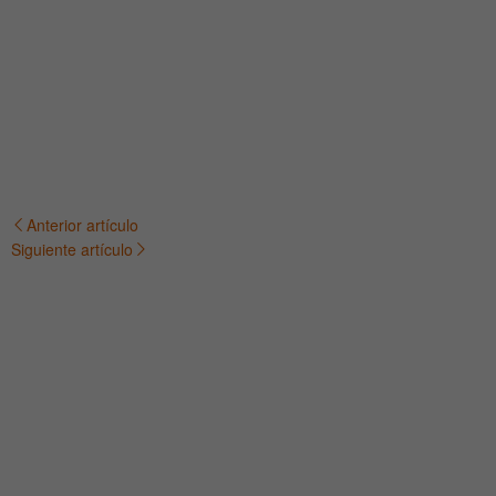
Anterior artículo
Navegación
Siguiente artículo
de
entradas