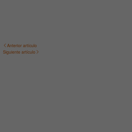
Anterior artículo
Navegación
Siguiente artículo
de
entradas