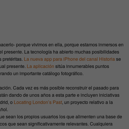
hacerlo- porque vivimos en ella, porque estamos inmersos en
el presente. La tecnología ha abierto muchas posibilidades
 pretéritas.
La nueva app para iPhone del canal Historia
se
tual presente.
La aplicación
sitúa innumerables puntos
rando un importante catálogo fotográfico.
ación. Cada vez es más posible reconstruir el pasado para
stán dando de unos años a esta parte e incluyen iniciativas
adrid, o
Locating London’s Past
, un proyecto relativo a la
añol.
que sean los propios usuarios los que alimenten una base de
ricos que sean significativamente relevantes. Cualquiera